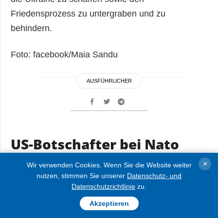
Friedensprozess zu untergraben und zu
behindern.
Foto: facebook/Maia Sandu
AUSFÜHRLICHER
US-Botschafter bei Nato
bezweifelt Behauptungen
×
Wir verwenden Cookies. Wenn Sie die Website weiter
des Kremls zum
nutzen, stimmen Sie unserer
Datenschutz- und
Datenschutzrichtlinie
zu.
angeblichen „Angriff auf
Putins Residenz“
Akzeptieren