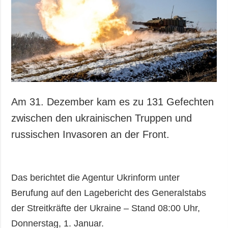
Gesellschaft und
Kultur
Sport
Kriminalität
Notstand und
Notfälle
ZUSÄTZLICH
LEISTUNGEN
Am 31. Dezember kam es zu 131 Gefechten
Veröffentlichungen
Abonnement
zwischen den ukrainischen Truppen und
Interview
Fotobank
russischen Invasoren an der Front.
Fotos
Video
Das berichtet die Agentur Ukrinform unter
Berufung auf den Lagebericht des Generalstabs
der Streitkräfte der Ukraine – Stand 08:00 Uhr,
Donnerstag, 1. Januar.