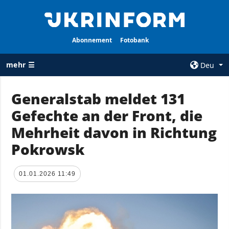
Abonnement
Fotobank
mehr ☰
Deu
×
Generalstab meldet 131
Gefechte an der Front, die
ALLE
AGENTUR
RUBRIKEN
Mehrheit davon in Richtung
Über uns
Krieg
Pokrowsk
Kontakte
Wiederaufbau
services
der Ukraine
01.01.2026 11:49
Politik zur
Politik
Vertraulichkeit
und zum Schutz
Wirtschaft
personenbezogener
Militär
Daten