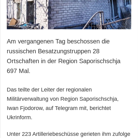
Gesellschaft und
Kultur
Sport
Kriminalität
Notstand und
Am vergangenen Tag beschossen die
Notfälle
russischen Besatzungstruppen 28
ZUSÄTZLICH
LEISTUNGEN
Ortschaften in der Region Saporischschja
Veröffentlichungen
Abonnement
697 Mal.
Interview
Fotobank
Fotos
Das teilte der Leiter der regionalen
Video
Militärverwaltung von Region Saporischschja,
Iwan Fjodorow, auf Telegram mit, berichtet
Ukrinform.
Unter 223 Artilleriebeschüsse gerieten ihm zufolge