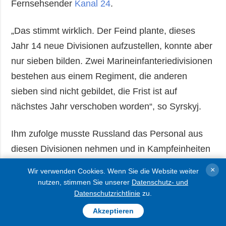
Fernsehsender
Kanal 24
.
„Das stimmt wirklich. Der Feind plante, dieses
Jahr 14 neue Divisionen aufzustellen, konnte aber
nur sieben bilden. Zwei Marineinfanteriedivisionen
bestehen aus einem Regiment, die anderen
sieben sind nicht gebildet, die Frist ist auf
nächstes Jahr verschoben worden“, so Syrskyj.
Ihm zufolge musste Russland das Personal aus
diesen Divisionen nehmen und in Kampfeinheiten
einsetzen.
×
Wir verwenden Cookies. Wenn Sie die Website weiter
nutzen, stimmen Sie unserer
Datenschutz- und
Der Oberbefehlshaber merkte außerdem an, dass
Datenschutzrichtlinie
zu.
die russischen Verluste an bestimmten
Akzeptieren
Frontabschnitten täglich 6- bis 8-mal höher seien