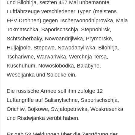
und Bilohirja, setzten 457 Mal unbemannte
Luftfahrzeuge verschiedener Typen (meistens
FPV-Drohnen) gegen Tscherwonodniprowka, Mala
Tokmatschka, Saporischschja, Stepnohirsk,
Schtscherbaky, Nowoandrijiwka, Prymorske,
Huljajpole, Stepowe, Nowodanyliwka, Bilohirja,
Tschariwne, Warwariwka, Werchnja Tersa,
Kuschuhum, Nowoslobodka, Balabyne,
Weseljanka und Solodke ein.
Die russische Armee soll ihm zufolge 12
Luftangriffe auf Salisnytschne, Saporischschja,
Orichiw, Bojkowe, Swjatopetriwka, Woskresenka
und Risdwjanka verübt haben.
Es gab 53 Meldungen über die Zerstörung der