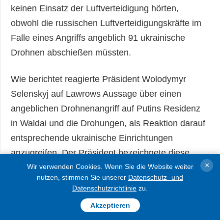
keinen Einsatz der Luftverteidigung hörten,
obwohl die russischen Luftverteidigungskräfte im
Falle eines Angriffs angeblich 91 ukrainische
Drohnen abschießen müssten.
Wie berichtet reagierte Präsident Wolodymyr
Selenskyj auf Lawrows Aussage über einen
angeblichen Drohnenangriff auf Putins Residenz
in Waldai und die Drohungen, als Reaktion darauf
entsprechende ukrainische Einrichtungen
anzugreifen. Der Präsident bezeichnete diese
×
Aussagen angesichts der Fortschritte in den
Wir verwenden Cookies. Wenn Sie die Website weiter
nutzen, stimmen Sie unserer
Datenschutz- und
ukrainisch-amerikanischen Verhandlungen als
Datenschutzrichtlinie
zu.
Lüge. „Ein Angriff auf die Hauptstadt könnte
Akzeptieren
erfolgen. Vor allem, dass dieser Mensch, wenn