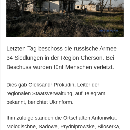
Gesellschaft und
Kultur
Sport
Kriminalität
Notstand und
Notfälle
Letzten Tag beschoss die russische Armee
ZUSÄTZLICH
LEISTUNGEN
34 Siedlungen in der Region Cherson. Bei
Veröffentlichungen
Abonnement
Beschuss wurden fünf Menschen verletzt.
Interview
Fotobank
Fotos
Dies gab Oleksandr Prokudin, Leiter der
Video
regionalen Staatsverwaltung, auf Telegram
bekannt, berichtet Ukrinform.
Ihm zufolge standen die Ortschaften Antoniwka,
Molodischne, Sadowe, Prydniprowske, Biloserka,