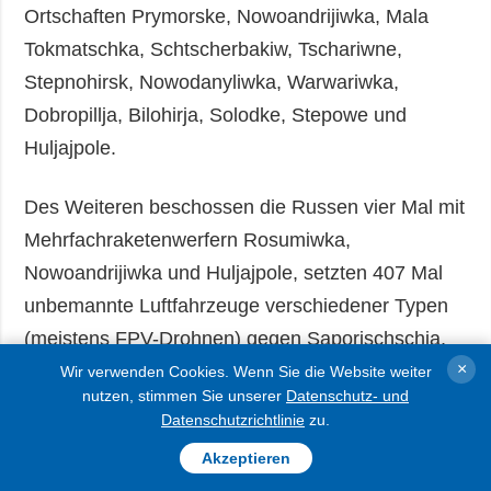
Ortschaften Prymorske, Nowoandrijiwka, Mala
Tokmatschka, Schtscherbakiw, Tschariwne,
Stepnohirsk, Nowodanyliwka, Warwariwka,
Dobropillja, Bilohirja, Solodke, Stepowe und
Huljajpole.
Des Weiteren beschossen die Russen vier Mal mit
Mehrfachraketenwerfern Rosumiwka,
Nowoandrijiwka und Huljajpole, setzten 407 Mal
unbemannte Luftfahrzeuge verschiedener Typen
(meistens FPV-Drohnen) gegen Saporischschja,
×
Bilenke, Mala Tokmatschka, Schtscherbaky,
Wir verwenden Cookies. Wenn Sie die Website weiter
nutzen, stimmen Sie unserer
Datenschutz- und
Nowoandrijiwka, Prymorske, Huljajpole, Stepowe,
Datenschutzrichtlinie
zu.
Nowodanyliwka, Stepnohirsk, Tschariwne,
Akzeptieren
Warwariwka, Solodke, Dobropillja, Werchnja Tersa