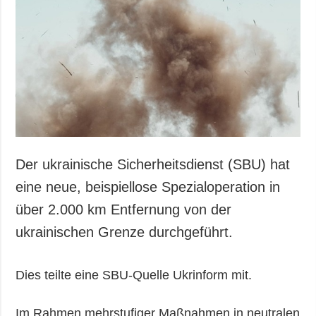
Gesellschaft und
Kultur
Sport
Kriminalität
Notstand und
Notfälle
ZUSÄTZLICH
LEISTUNGEN
Veröffentlichungen
Abonnement
Der ukrainische Sicherheitsdienst (SBU) hat
Interview
Fotobank
eine neue, beispiellose Spezialoperation in
Fotos
über 2.000 km Entfernung von der
Video
ukrainischen Grenze durchgeführt.
Dies teilte eine SBU-Quelle Ukrinform mit.
Im Rahmen mehrstufiger Maßnahmen in neutralen