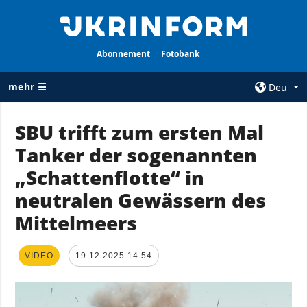
Abonnement
Fotobank
mehr ☰
Deu
×
SBU trifft zum ersten Mal
Tanker der sogenannten
ALLE
AGENTUR
RUBRIKEN
„Schattenflotte“ in
Über uns
Krieg
neutralen Gewässern des
Kontakte
Wiederaufbau
Mittelmeers
services
der Ukraine
Politik zur
Politik
Vertraulichkeit
VIDEO
19.12.2025 14:54
und zum Schutz
Wirtschaft
personenbezogener
Militär
Daten