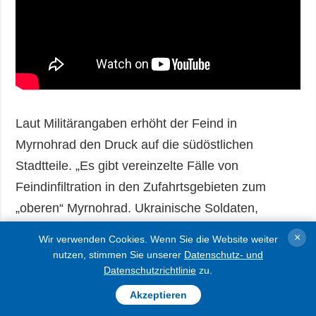
Laut Militärangaben erhöht der Feind in
Myrnohrad den Druck auf die südöstlichen
Stadtteile. „Es gibt vereinzelte Fälle von
Feindinfiltration in den Zufahrtsgebieten zum
„oberen“ Myrnohrad. Ukrainische Soldaten,
insbesondere Kämpfer der 38. selbständigen
×
Wir verwenden Cookies. Wenn Sie die Website weiter
Brigade der Luftlandetruppen spüren den Feind
nutzen, stimmen Sie unserer
Datenschutz- und
Datenschutzrichtlinie
zu.
jedoch auf und liquidieren ihn. Die
Verteidigungskräfte setzen die Maßnahmen zur
Akzeptieren
Stabilisierung und Erweiterung des