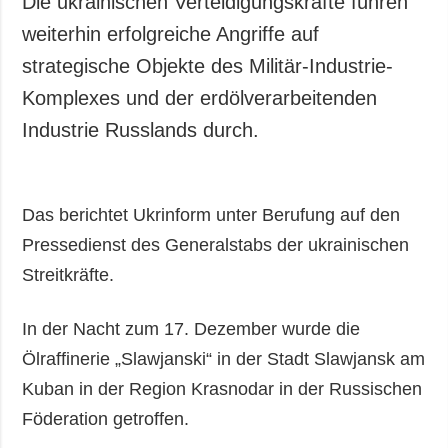
Die ukrainischen Verteidigungskräfte führen
Gesellschaft und
weiterhin erfolgreiche Angriffe auf
Kultur
strategische Objekte des Militär-Industrie-
Sport
Komplexes und der erdölverarbeitenden
Kriminalität
Industrie Russlands durch.
Notstand und
Notfälle
ZUSÄTZLICH
LEISTUNGEN
Das berichtet Ukrinform unter Berufung auf den
Veröffentlichungen
Abonnement
Pressedienst des Generalstabs der ukrainischen
Interview
Fotobank
Streitkräfte.
Fotos
Video
In der Nacht zum 17. Dezember wurde die
Ölraffinerie „Slawjanski“ in der Stadt Slawjansk am
Kuban in der Region Krasnodar in der Russischen
Föderation getroffen.