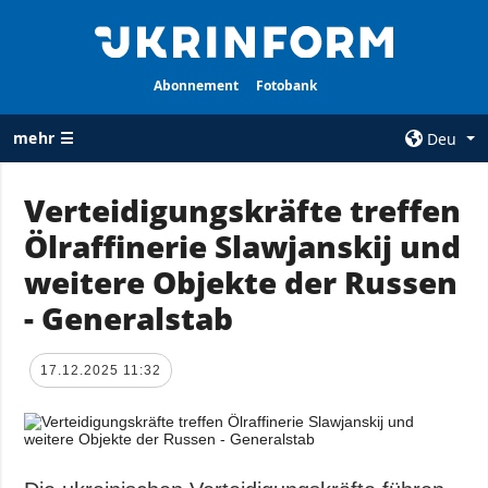
Abonnement
Fotobank
mehr ☰
Deu
×
Verteidigungskräfte treffen
Ölraffinerie Slawjanskij und
ALLE
AGENTUR
RUBRIKEN
weitere Objekte der Russen
Über uns
Krieg
- Generalstab
Kontakte
Wiederaufbau
services
der Ukraine
17.12.2025 11:32
Politik zur
Politik
Vertraulichkeit
und zum Schutz
Wirtschaft
personenbezogener
Militär
Daten