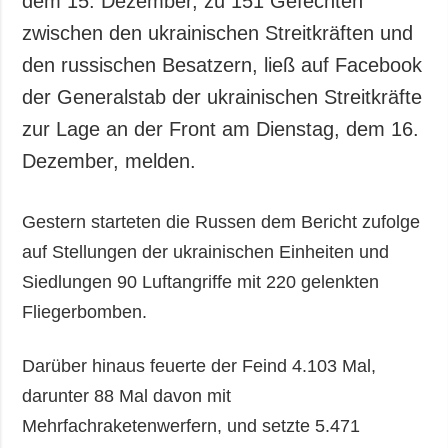
dem 15. Dezember, zu 151 Gefechten
Gesellschaft und
zwischen den ukrainischen Streitkräften und
Kultur
den russischen Besatzern, ließ auf Facebook
Sport
der Generalstab der ukrainischen Streitkräfte
Kriminalität
zur Lage an der Front am Dienstag, dem 16.
Notstand und
Notfälle
Dezember, melden.
ZUSÄTZLICH
LEISTUNGEN
Gestern starteten die Russen dem Bericht zufolge
Veröffentlichungen
Abonnement
auf Stellungen der ukrainischen Einheiten und
Interview
Fotobank
Siedlungen 90 Luftangriffe mit 220 gelenkten
Fotos
Fliegerbomben.
Video
Darüber hinaus feuerte der Feind 4.103 Mal,
darunter 88 Mal davon mit
Mehrfachraketenwerfern, und setzte 5.471