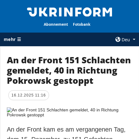
Abonnement
Fotobank
mehr ☰
Deu
×
An der Front 151 Schlachten
gemeldet, 40 in Richtung
ALLE
AGENTUR
RUBRIKEN
Pokrowsk gestoppt
Über uns
Krieg
Kontakte
Wiederaufbau
16.12.2025 11:16
services
der Ukraine
Politik zur
Politik
Vertraulichkeit
und zum Schutz
Wirtschaft
personenbezogener
An der Front kam es am vergangenen Tag,
Militär
Daten