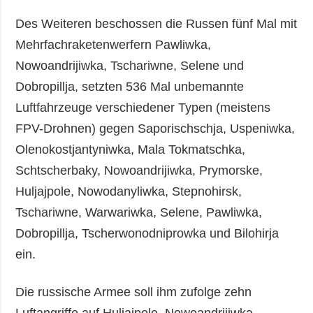
Des Weiteren beschossen die Russen fünf Mal mit
Mehrfachraketenwerfern Pawliwka,
Nowoandrijiwka, Tschariwne, Selene und
Dobropillja, setzten 536 Mal unbemannte
Luftfahrzeuge verschiedener Typen (meistens
FPV-Drohnen) gegen Saporischschja, Uspeniwka,
Olenokostjantyniwka, Mala Tokmatschka,
Schtscherbaky, Nowoandrijiwka, Prymorske,
Huljajpole, Nowodanyliwka, Stepnohirsk,
Tschariwne, Warwariwka, Selene, Pawliwka,
Dobropillja, Tscherwonodniprowka und Bilohirja
ein.
Die russische Armee soll ihm zufolge zehn
Luftangriffe auf Huljajpole, Nowoandrijiwka,