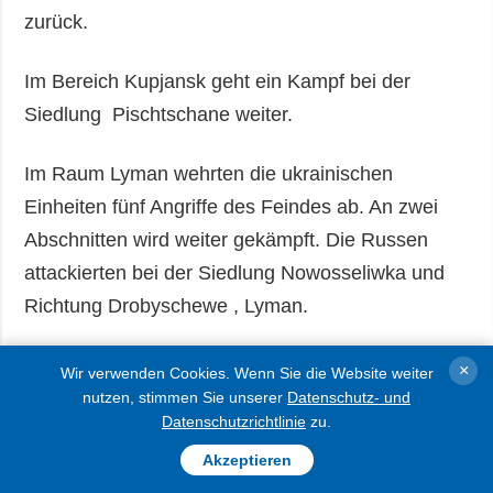
zurück.
Im Bereich Kupjansk geht ein Kampf bei der
Siedlung Pischtschane weiter.
Im Raum Lyman wehrten die ukrainischen
Einheiten fünf Angriffe des Feindes ab. An zwei
Abschnitten wird weiter gekämpft. Die Russen
attackierten bei der Siedlung Nowosseliwka und
Richtung Drobyschewe , Lyman.
Im Bereich Slowjansk schlugen die ukrainischen
×
Wir verwenden Cookies. Wenn Sie die Website weiter
Einheiten vier feindliche Angriffe zurück. Die
nutzen, stimmen Sie unserer
Datenschutz- und
Datenschutzrichtlinie
zu.
Invasoren versuchten bei den Siedlungen
Akzeptieren
Serebrjanka, Droniwka, Siwersk vorzustoßen. Ein