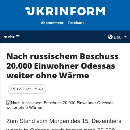
Abonnement
Fotobank
mehr ☰
Deu
×
Nach russischem Beschuss
20.000 Einwohner Odessas
ALLE
AGENTUR
RUBRIKEN
weiter ohne Wärme
Über uns
Krieg
Kontakte
Wiederaufbau
15.12.2025 15:42
services
der Ukraine
Politik zur
Politik
Vertraulichkeit
und zum Schutz
Wirtschaft
personenbezogener
Zum Stand vom Morgen des 15. Dezembers
Militär
Daten