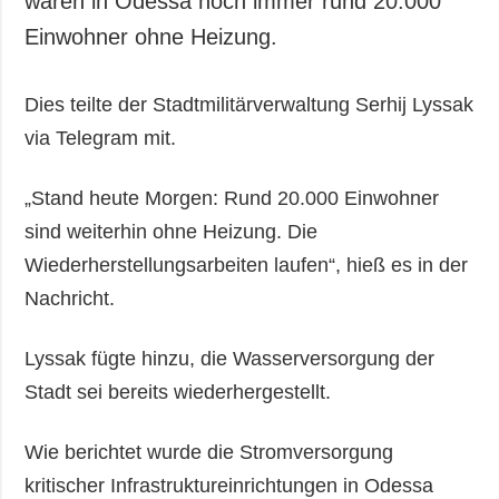
waren in Odessa noch immer rund 20.000
Gesellschaft und
Einwohner ohne Heizung.
Kultur
Sport
Dies teilte der Stadtmilitärverwaltung Serhij Lyssak
Kriminalität
via Telegram mit.
Notstand und
Notfälle
„Stand heute Morgen: Rund 20.000 Einwohner
ZUSÄTZLICH
LEISTUNGEN
sind weiterhin ohne Heizung. Die
Veröffentlichungen
Abonnement
Wiederherstellungsarbeiten laufen“, hieß es in der
Interview
Fotobank
Nachricht.
Fotos
Video
Lyssak fügte hinzu, die Wasserversorgung der
Stadt sei bereits wiederhergestellt.
Wie berichtet wurde die Stromversorgung
kritischer Infrastruktureinrichtungen in Odessa