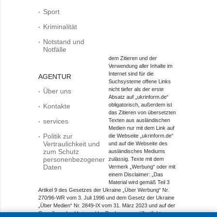
Sport
Kriminalität
Notstand und
Notfälle
dem Zitieren und der
Verwendung aller Inhalte im
Internet sind für die
AGENTUR
Suchsysteme offene Links
nicht tiefer als der erste
Über uns
Absatz auf „ukrinform.de“
obligatorisch, außerdem ist
Kontakte
das Zitieren von übersetzten
services
Texten aus ausländischen
Medien nur mit dem Link auf
Politik zur
die Webseite „ukrinform.de“
Vertraulichkeit und
und auf die Webseite des
zum Schutz
ausländisches Mediums
personenbezogener
zulässig. Texte mit dem
Daten
Vermerk „Werbung“ oder mit
einem Disclaimer: „Das
Material wird gemäß Teil 3
Artikel 9 des Gesetzes der Ukraine „Über Werbung“ Nr.
270/96-WR vom 3. Juli 1996 und dem Gesetz der Ukraine
„Über Medien“ Nr. 2849-IX vom 31. März 2023 und auf der
Grundlage des Vertrags/der Rechnung veröffentlicht.