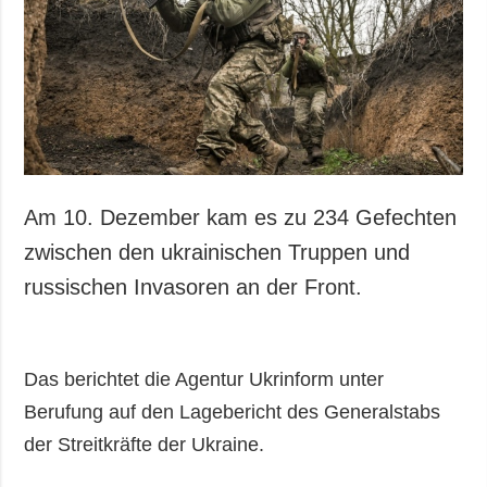
Gesellschaft und
Kultur
Sport
Kriminalität
Notstand und
Notfälle
ZUSÄTZLICH
LEISTUNGEN
Am 10. Dezember kam es zu 234 Gefechten
Veröffentlichungen
Abonnement
zwischen den ukrainischen Truppen und
Interview
Fotobank
russischen Invasoren an der Front.
Fotos
Video
Das berichtet die Agentur Ukrinform unter
Berufung auf den Lagebericht des Generalstabs
der Streitkräfte der Ukraine.