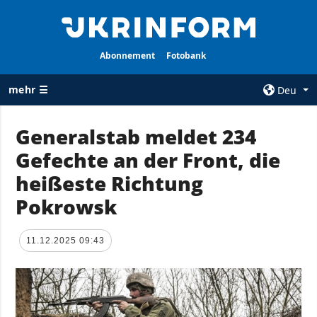
Abonnement
Fotobank
mehr ☰
Deu
×
Generalstab meldet 234
Gefechte an der Front, die
ALLE
AGENTUR
RUBRIKEN
heißeste Richtung
Über uns
Krieg
Pokrowsk
Kontakte
Wiederaufbau
services
der Ukraine
11.12.2025 09:43
Politik zur
Politik
Vertraulichkeit
und zum Schutz
Wirtschaft
personenbezogener
Militär
Daten