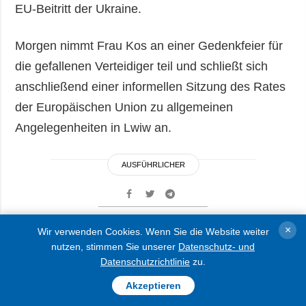
EU-Beitritt der Ukraine.
Morgen nimmt Frau Kos an einer Gedenkfeier für
die gefallenen Verteidiger teil und schließt sich
anschließend einer informellen Sitzung des Rates
der Europäischen Union zu allgemeinen
Angelegenheiten in Lwiw an.
AUSFÜHRLICHER
×
Wir verwenden Cookies. Wenn Sie die Website weiter
Russische Truppen
nutzen, stimmen Sie unserer
Datenschutz- und
Datenschutzrichtlinie
zu.
beschießen Region Donezk
Akzeptieren
über 1.700 Mal