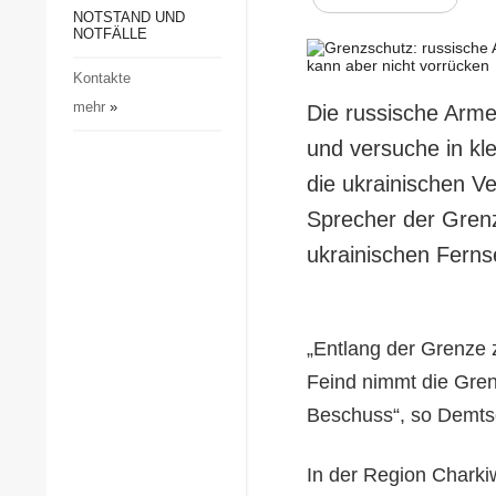
Gesellschaft und Kultur
NOTSTAND UND
NOTFÄLLE
Sport
Kontakte
Kriminalität
mehr
»
Die russische Arme
Notstand und Notfälle
und versuche in kl
die ukrainischen Ve
Sprecher der Gren
ukrainischen Ferns
„Entlang der Grenze z
Feind nimmt die Gren
Beschuss“, so Demts
In der Region Charki