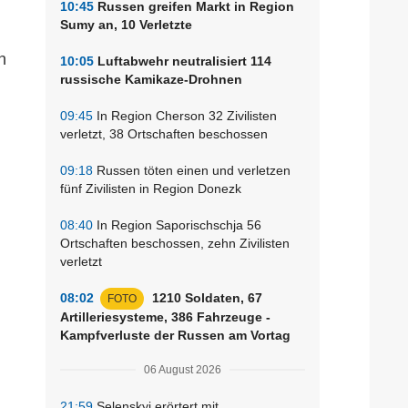
10:45
Russen greifen Markt in Region
Sumy an, 10 Verletzte
n
10:05
Luftabwehr neutralisiert 114
russische Kamikaze-Drohnen
09:45
In Region Cherson 32 Zivilisten
verletzt, 38 Ortschaften beschossen
09:18
Russen töten einen und verletzen
fünf Zivilisten in Region Donezk
08:40
In Region Saporischschja 56
Ortschaften beschossen, zehn Zivilisten
verletzt
08:02
1210 Soldaten, 67
FOTO
Artilleriesysteme, 386 Fahrzeuge -
Kampfverluste der Russen am Vortag
06 August 2026
21:59
Selenskyj erörtert mit