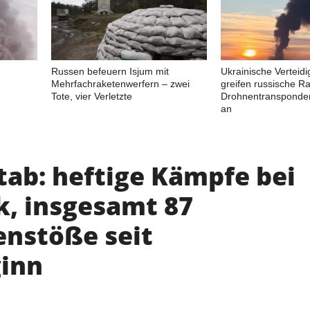
Russen befeuern Isjum mit
Ukrainische Verteid
Mehrfachraketenwerfern – zwei
greifen russische R
Tote, vier Verletzte
Drohnentransponder
an
tab: heftige Kämpfe bei
, insgesamt 87
nstöße seit
inn