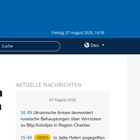
Freitag, 07 August 2026, 16:58
Deu
×
LEISTUNGEN
AKTUELLE NACHRICHTEN
Abonnement
n
Fotobank
07 August 2026
n
16:49
Ukrainische Armee dementiert
russische Behauptungen über Vorrücken
zu Bilyj Kolodjas in Region Charkiw
15:49
In Jalta Hafen angegriffen
VIDEO