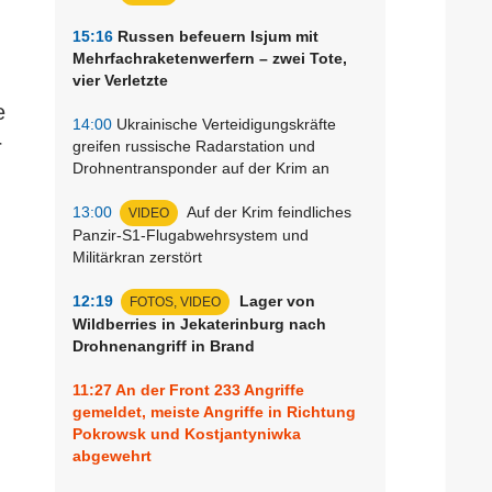
15:16
Russen befeuern Isjum mit
Mehrfachraketenwerfern – zwei Tote,
vier Verletzte
e
14:00
Ukrainische Verteidigungskräfte
r
greifen russische Radarstation und
Drohnentransponder auf der Krim an
13:00
Auf der Krim feindliches
VIDEO
Panzir-S1-Flugabwehrsystem und
Militärkran zerstört
12:19
Lager von
FOTOS, VIDEO
Wildberries in Jekaterinburg nach
Drohnenangriff in Brand
11:27
An der Front 233 Angriffe
gemeldet, meiste Angriffe in Richtung
Pokrowsk und Kostjantyniwka
abgewehrt