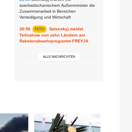
aserbaidschanischem Außenminister die
Zusammenarbeit in Bereichen
Verteidigung und Wirtschaft
20:56
Selenskyj meldet
FOTO
Teilnahme von zehn Ländern am
Raketenabwehrprogramm FREYJA
ALLE NACHRICHTEN