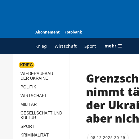
Abonnement
Fotobank
mehr ☰
Krieg
Wirtschaft
Sport
KRIEG
Grenzsch
WIEDERAUFBAU
ALLE RUBRIKEN
A
DER UKRAINE
Krieg
Ü
nimmt tä
POLITIK
Wiederaufbau der
K
WIRTSCHAFT
der Ukra
Ukraine
MILITÄR
s
Politik
aber nic
GESELLSCHAFT UND
P
KULTUR
Wirtschaft
u
SPORT
p
Militär
KRIMINALITÄT
D
08.12.2025 20:29