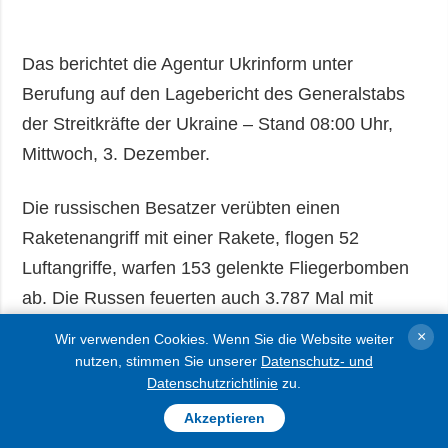
Das berichtet die Agentur Ukrinform unter
Berufung auf den Lagebericht des Generalstabs
der Streitkräfte der Ukraine – Stand 08:00 Uhr,
Mittwoch, 3. Dezember.
Die russischen Besatzer verübten einen
Raketenangriff mit einer Rakete, flogen 52
Luftangriffe, warfen 153 gelenkte Fliegerbomben
ab. Die Russen feuerten auch 3.787 Mal mit
Artillerie, darunter 50 Mal mit
×
Wir verwenden Cookies. Wenn Sie die Website weiter
Mehrfachraketenwerfern auf die Stellungen der
nutzen, stimmen Sie unserer
Datenschutz- und
Datenschutzrichtlinie
zu.
ukrainischen Verteidiger und Siedlungen. Sie
setzten außerdem 4.406 Kamikaze-Drohnen ein,
Akzeptieren