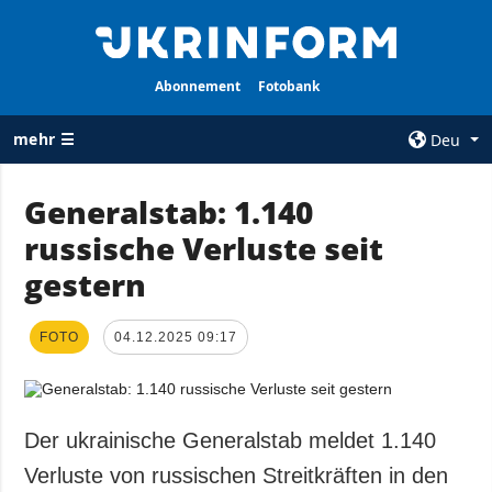
Abonnement
Fotobank
mehr ☰
Deu
×
Generalstab: 1.140
russische Verluste seit
ALLE
AGENTUR
RUBRIKEN
gestern
Über uns
Krieg
Kontakte
Wiederaufbau
FOTO
04.12.2025 09:17
services
der Ukraine
Politik zur
Politik
Vertraulichkeit
und zum Schutz
Wirtschaft
Der ukrainische Generalstab meldet 1.140
personenbezogener
Militär
Verluste von russischen Streitkräften in den
Daten