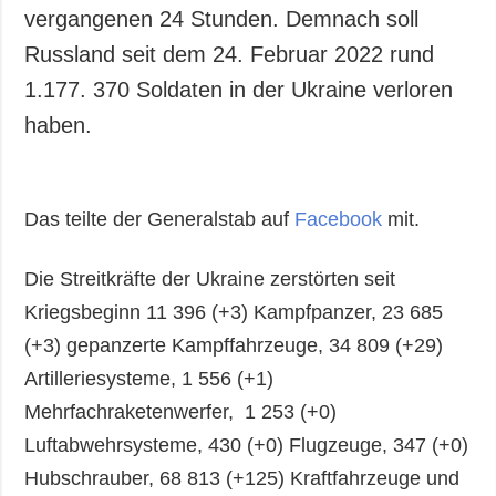
Gesellschaft und
vergangenen 24 Stunden. Demnach soll
Kultur
Russland seit dem 24. Februar 2022 rund
Sport
1.177. 370 Soldaten in der Ukraine verloren
Kriminalität
haben.
Notstand und
Notfälle
ZUSÄTZLICH
LEISTUNGEN
Das teilte der Generalstab auf
Facebook
mit.
Veröffentlichungen
Abonnement
Die Streitkräfte der Ukraine zerstörten seit
Interview
Fotobank
Kriegsbeginn 11 396 (+3) Kampfpanzer, 23 685
Fotos
(+3) gepanzerte Kampffahrzeuge, 34 809 (+29)
Video
Artilleriesysteme, 1 556 (+1)
Mehrfachraketenwerfer, 1 253 (+0)
Luftabwehrsysteme, 430 (+0) Flugzeuge, 347 (+0)
Hubschrauber, 68 813 (+125) Kraftfahrzeuge und