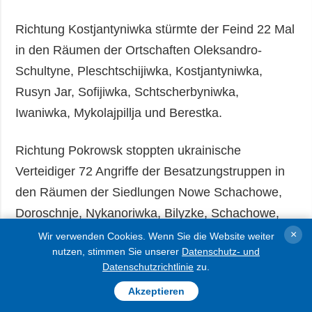
Richtung Kostjantyniwka stürmte der Feind 22 Mal
in den Räumen der Ortschaften Oleksandro-
Schultyne, Pleschtschijiwka, Kostjantyniwka,
Rusyn Jar, Sofijiwka, Schtscherbyniwka,
Iwaniwka, Mykolajpillja und Berestka.
Richtung Pokrowsk stoppten ukrainische
Verteidiger 72 Angriffe der Besatzungstruppen in
den Räumen der Siedlungen Nowe Schachowe,
Doroschnje, Nykanoriwka, Bilyzke, Schachowe,
Rodynske, Myrnohrad, Nowoekonomitschne,
×
Wir verwenden Cookies. Wenn Sie die Website weiter
nutzen, stimmen Sie unserer
Datenschutz- und
Riwne, Pokrowsk, Swirowe, Kotlyne, Udatschne,
Datenschutzrichtlinie
zu.
Molodezke, Nowopidhorodne, Filija und in
Akzeptieren
Richtung Hryschyne.