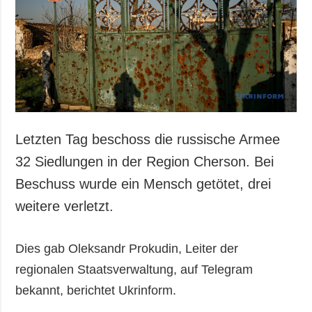
Gesellschaft und
Kultur
Sport
Kriminalität
Notstand und
Notfälle
ZUSÄTZLICH
LEISTUNGEN
Letzten Tag beschoss die russische Armee
Veröffentlichungen
Abonnement
32 Siedlungen in der Region Cherson. Bei
Interview
Fotobank
Beschuss wurde ein Mensch getötet, drei
Fotos
weitere verletzt.
Video
Dies gab Oleksandr Prokudin, Leiter der
regionalen Staatsverwaltung, auf Telegram
bekannt, berichtet Ukrinform.