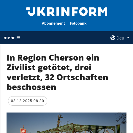
Abonnement
Fotobank
mehr ☰
Deu
×
In Region Cherson ein
Zivilist getötet, drei
ALLE
AGENTUR
RUBRIKEN
verletzt, 32 Ortschaften
Über uns
Krieg
beschossen
Kontakte
Wiederaufbau
services
der Ukraine
03.12.2025 08:30
Politik zur
Politik
Vertraulichkeit
und zum Schutz
Wirtschaft
personenbezogener
Militär
Daten