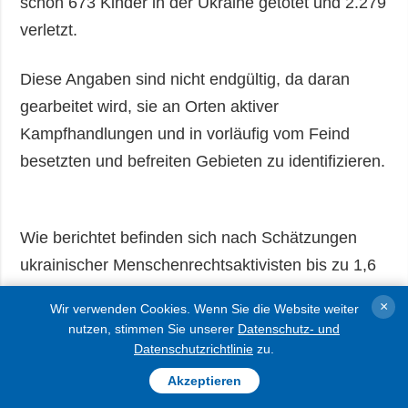
schon 673 Kinder in der Ukraine getötet und 2.279
verletzt.
Diese Angaben sind nicht endgültig, da daran
gearbeitet wird, sie an Orten aktiver
Kampfhandlungen und in vorläufig vom Feind
besetzten und befreiten Gebieten zu identifizieren.
Wie berichtet befinden sich nach Schätzungen
ukrainischer Menschenrechtsaktivisten bis zu 1,6
Millionen ukrainische Kinder unter russischer
×
Wir verwenden Cookies. Wenn Sie die Website weiter
Kontrolle. Sie wurden entweder in die Russische
nutzen, stimmen Sie unserer
Datenschutz- und
Föderation verschleppt oder sind gezwungen, in
Datenschutzrichtlinie
zu.
vorläufig besetzten Gebieten zu leben.
Akzeptieren