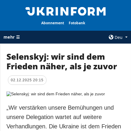
Abonnement
Fotobank
mehr ☰
Deu
×
Selenskyj: wir sind dem
Frieden näher, als je zuvor
ALLE
AGENTUR
RUBRIKEN
Über uns
02.12.2025 20:15
Krieg
Kontakte
Wiederaufbau
services
der Ukraine
Politik zur
Politik
„Wir verstärken unsere Bemühungen und
Vertraulichkeit
und zum Schutz
Wirtschaft
unsere Delegation wartet auf weitere
personenbezogener
Militär
Verhandlungen. Die Ukraine ist dem Frieden
Daten