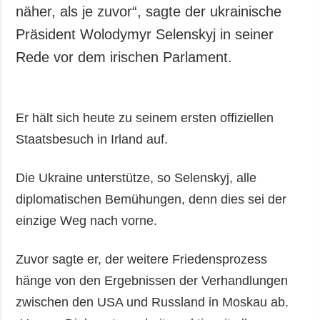
Gesellschaft und
näher, als je zuvor“, sagte der ukrainische
Kultur
Präsident Wolodymyr Selenskyj in seiner
Sport
Rede vor dem irischen Parlament.
Kriminalität
Notstand und
Notfälle
Er hält sich heute zu seinem ersten offiziellen
ZUSÄTZLICH
LEISTUNGEN
Staatsbesuch in Irland auf.
Veröffentlichungen
Abonnement
Die Ukraine unterstütze, so Selenskyj, alle
Interview
Fotobank
diplomatischen Bemühungen, denn dies sei der
Fotos
einzige Weg nach vorne.
Video
Zuvor sagte er, der weitere Friedensprozess
hänge von den Ergebnissen der Verhandlungen
zwischen den USA und Russland in Moskau ab.