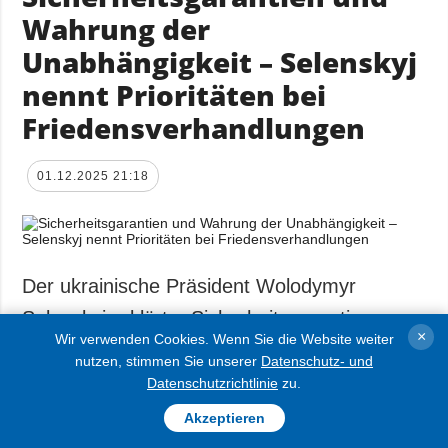
Wahrung der
Unabhängigkeit – Selenskyj
nennt Prioritäten bei
Friedensverhandlungen
01.12.2025 21:18
Der ukrainische Präsident Wolodymyr
Selenskyj erklärte, Sicherheitsgarantien
×
Wir verwenden Cookies. Wenn Sie die Website weiter
sollen die Ukraine vor einer dritten Invasion
nutzen, stimmen Sie unserer
Datenschutz- und
Russlands schützen, sagte er bei einer
Datenschutzrichtlinie
zu.
gemeinsamen Pressekonferenz mit seinem
Akzeptieren
französischen Kollegen Emmanuel Macron in