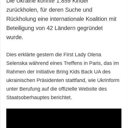
Die Ukraine konnte 1.859 Kinder
Gesellschaft und
zurückholen, für deren Suche und
Kultur
Rückholung eine internationale Koalition mit
Sport
Beteiligung von 42 Ländern gegründet
Kriminalität
wurde.
Notstand und
Notfälle
Dies erklärte gestern die First Lady Olena
ZUSÄTZLICH
LEISTUNGEN
Selenska während eines Treffens in Paris, das im
Veröffentlichungen
Abonnement
Rahmen der Initiative Bring Kids Back UA des
Interview
Fotobank
ukrainischen Präsidenten stattfand, wie Ukrinform
Fotos
unter Berufung auf die offizielle Website des
Video
Staatsoberhauptes berichtet.