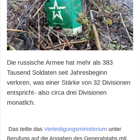
Gesellschaft und
Kultur
Sport
Kriminalität
Notstand und
Notfälle
ZUSÄTZLICH
LEISTUNGEN
Die russische Armee hat mehr als 383
Veröffentlichungen
Abonnement
Tausend Soldaten seit Jahresbeginn
Interview
Fotobank
verloren, was einer Stärke von 32 Divisionen
Fotos
entspricht- also circa drei Divisionen
Video
monatlich.
Das teilte das
Verteidigungsministerium
unter
Berufung auf die Angaben des Generalstabs mit.