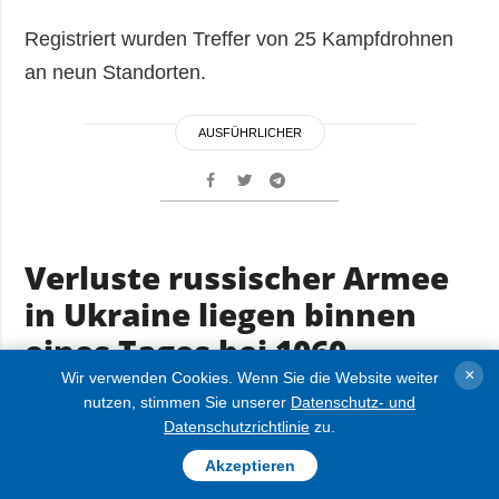
Registriert wurden Treffer von 25 Kampfdrohnen
an neun Standorten.
AUSFÜHRLICHER
Verluste russischer Armee
in Ukraine liegen binnen
eines Tages bei 1060
×
Besatzern
Wir verwenden Cookies. Wenn Sie die Website weiter
nutzen, stimmen Sie unserer
Datenschutz- und
Datenschutzrichtlinie
zu.
FOTO
01.12.2025 08:49
Akzeptieren