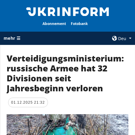
Abonnement
Fotobank
mehr ☰
Deu
×
Verteidigungsministerium:
russische Armee hat 32
ALLE
AGENTUR
RUBRIKEN
Divisionen seit
Über uns
Krieg
Jahresbeginn verloren
Kontakte
Wiederaufbau
services
der Ukraine
01.12.2025 21:32
Politik zur
Politik
Vertraulichkeit
und zum Schutz
Wirtschaft
personenbezogener
Militär
Daten