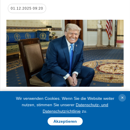
01.12.2025 09:20
Der US-Präsident äußerte sich optimistisch
×
Wir verwenden Cookies. Wenn Sie die Website weiter
nutzen, stimmen Sie unserer
Datenschutz- und
hinsichtlich des Abschlusses eines
Datenschutzrichtlinie
zu.
Friedensabkommens in der Ukraine, merkte
Akzeptieren
jedoch gleichzeitig an, dass die mit dem