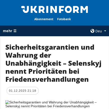
Abonnement
Fotobank
mehr ☰
Deu
×
Sicherheitsgarantien und
Wahrung der
ALLE
AGENTUR
RUBRIKEN
Unabhängigkeit – Selenskyj
Über uns
Krieg
nennt Prioritäten bei
Kontakte
Wiederaufbau
Friedensverhandlungen
services
der Ukraine
Politik zur
Politik
Vertraulichkeit
01.12.2025 21:18
und zum Schutz
Wirtschaft
personenbezogener
Militär
Daten