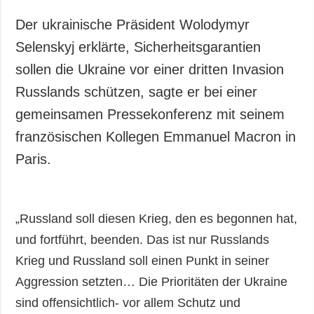
Gesellschaft und
Kultur
Der ukrainische Präsident Wolodymyr
Sport
Selenskyj erklärte, Sicherheitsgarantien
Kriminalität
sollen die Ukraine vor einer dritten Invasion
Notstand und
Russlands schützen, sagte er bei einer
Notfälle
gemeinsamen Pressekonferenz mit seinem
französischen Kollegen Emmanuel Macron in
ZUSÄTZLICH
LEISTUNGEN
Veröffentlichungen
Abonnement
Paris.
Interview
Fotobank
Fotos
„Russland soll diesen Krieg, den es begonnen hat,
Video
und fortführt, beenden. Das ist nur Russlands
Krieg und Russland soll einen Punkt in seiner
Aggression setzten… Die Prioritäten der Ukraine
sind offensichtlich- vor allem Schutz und