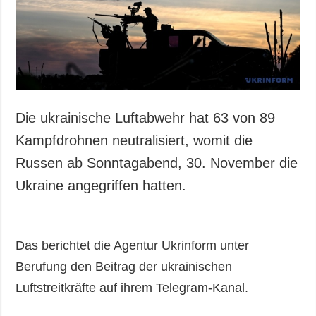
Gesellschaft und
Kultur
Sport
Kriminalität
Notstand und
Notfälle
Die ukrainische Luftabwehr hat 63 von 89
ZUSÄTZLICH
LEISTUNGEN
Kampfdrohnen neutralisiert, womit die
Veröffentlichungen
Abonnement
Russen ab Sonntagabend, 30. November die
Interview
Fotobank
Ukraine angegriffen hatten.
Fotos
Video
Das berichtet die Agentur Ukrinform unter
Berufung den Beitrag der ukrainischen
Luftstreitkräfte auf ihrem Telegram-Kanal.