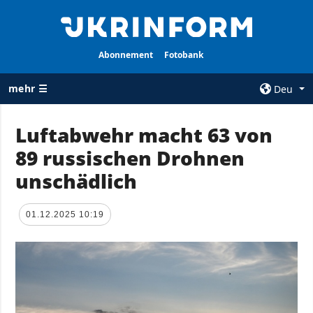
Abonnement
Fotobank
mehr ☰
Deu
×
Luftabwehr macht 63 von
89 russischen Drohnen
ALLE
AGENTUR
RUBRIKEN
unschädlich
Über uns
Krieg
Kontakte
Wiederaufbau
01.12.2025 10:19
services
der Ukraine
Politik zur
Politik
Vertraulichkeit
und zum Schutz
Wirtschaft
personenbezogener
Militär
Daten