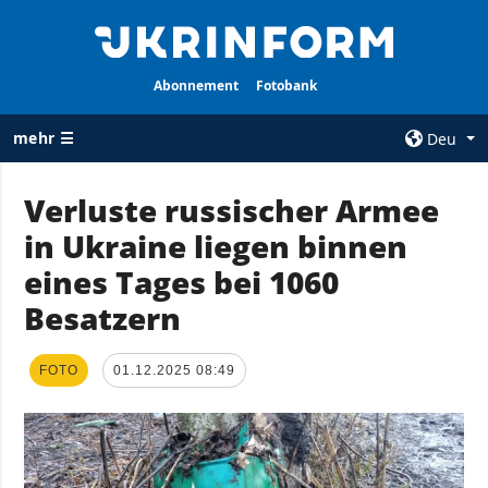
Abonnement
Fotobank
mehr ☰
Deu
×
Verluste russischer Armee
in Ukraine liegen binnen
ALLE
AGENTUR
RUBRIKEN
eines Tages bei 1060
Über uns
Krieg
Besatzern
Kontakte
Wiederaufbau
services
der Ukraine
FOTO
01.12.2025 08:49
Politik zur
Politik
Vertraulichkeit
und zum Schutz
Wirtschaft
personenbezogener
Militär
Daten