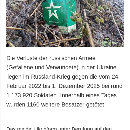
Gesellschaft und
Kultur
Sport
Kriminalität
Notstand und
Notfälle
ZUSÄTZLICH
LEISTUNGEN
Die Verluste der russischen Armee
Veröffentlichungen
Abonnement
(Gefallene und Verwundete) in der Ukraine
Interview
Fotobank
liegen im Russland-Krieg gegen die vom 24.
Fotos
Februar 2022 bis 1. Dezember 2025 bei rund
Video
1.173.920 Soldaten. Innerhalb eines Tages
wurden 1160 weitere Besatzer getötet.
Das meldet Ukrinform unter Berufung auf den