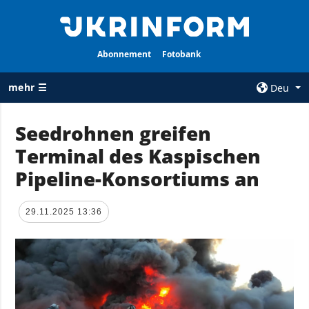
Abonnement
Fotobank
mehr ☰
Deu
×
Seedrohnen greifen
Terminal des Kaspischen
ALLE
AGENTUR
RUBRIKEN
Pipeline-Konsortiums an
Über uns
Krieg
Kontakte
Wiederaufbau
29.11.2025 13:36
services
der Ukraine
Politik zur
Politik
Vertraulichkeit
und zum Schutz
Wirtschaft
personenbezogener
Militär
Daten