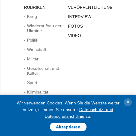
RUBRIKEN
VERÖFFENTLICHUNGEN
Bei
Krieg
INTERVIEW
Wiederaufbau der
FOTOS
Ukraine
VIDEO
Politik
Wirtschaft
Militär
Gesellschaft und
Kultur
Sport
Kriminalität
Notstand und
×
Wir verwenden Cookies. Wenn Sie die Website weiter
Notfälle
nutzen, stimmen Sie unserer
Datenschutz- und
dem Zitieren und der
Datenschutzrichtlinie
zu.
Verwendung aller Inhalte im
Internet sind für die
AGENTUR
Akzeptieren
Suchsysteme offene Links
nicht tiefer als der erste
Über uns