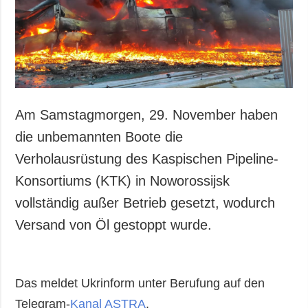
Gesellschaft und
Kultur
Sport
Kriminalität
Notstand und
Notfälle
Am Samstagmorgen, 29. November haben
ZUSÄTZLICH
LEISTUNGEN
die unbemannten Boote die
Veröffentlichungen
Abonnement
Verholausrüstung des Kaspischen Pipeline-
Interview
Fotobank
Konsortiums (KTK) in Noworossijsk
Fotos
vollständig außer Betrieb gesetzt, wodurch
Video
Versand von Öl gestoppt wurde.
Das meldet Ukrinform unter Berufung auf den
Telegram-
Kanal ASTRA
.