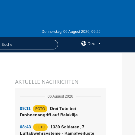
Donnerstag, 06 August 2026, 09:25
Deu
×
LEISTUNGEN
AKTUELLE NACHRICHTEN
Abonnement
Fotobank
06 August 2026
09:11
Drei Tote bei
FOTO
Drohnenangriff auf Balaklija
08:43
1330 Soldaten, 7
FOTO
Luftabwehrsysteme - Kampfverluste