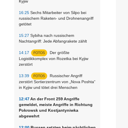
Kyjiw
16:25
Sechs Mitarbeiter von Silpo bei
russischem Raketen- und Drohnenangriff
getötet
15:27
Sybiha nach russischem
Nachtangriff: Jede Abfangrakete zählt
14:17
Der größte
FOTOS
Logistikkomplex von Rozetka bei Kyjiw
zerstört
13:39
Russischer Angriff
FOTOS
zerstört Sortierzentrum von „Nova Poshta“
in Kyjiw und tötet drei Menschen
12:47
An der Front 259 Angriffe
gemeldet, meiste Angriffe in Richtung
Pokrowsk und Kostjantyniwka
abgewehrt
12:00
Russen setzten beim nächtlichen