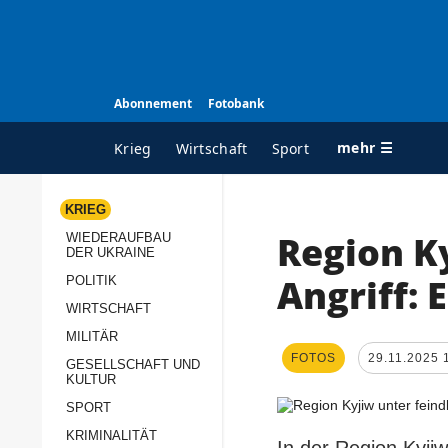
Abonnement
Fotobank
mehr ☰
Krieg
Wirtschaft
Sport
KRIEG
Region K
WIEDERAUFBAU
ALLE RUBRIKEN
A
DER UKRAINE
Krieg
Ü
Angriff: 
POLITIK
Wiederaufbau der
K
WIRTSCHAFT
Ukraine
MILITÄR
s
FOTOS
29.11.2025 
Politik
GESELLSCHAFT UND
P
KULTUR
Wirtschaft
u
SPORT
p
Militär
KRIMINALITÄT
D
In der Region Kyjiw