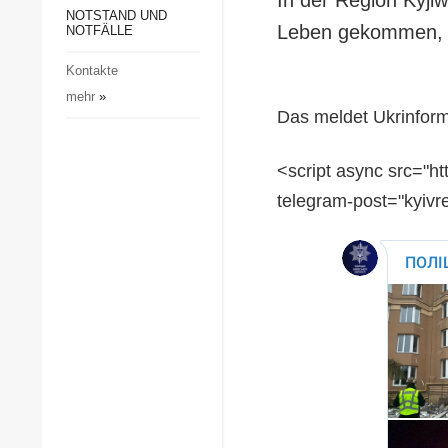
Gesellschaft und Kultur
NOTSTAND UND
Leben gekommen, a
NOTFÄLLE
Sport
Kontakte
Kriminalität
mehr
»
Notstand und Notfälle
Das meldet Ukrinform
<script async src="ht
telegram-post="kyivr