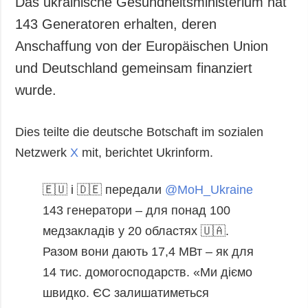
Das ukrainische Gesundheitsministerium hat
143 Generatoren erhalten, deren
Anschaffung von der Europäischen Union
und Deutschland gemeinsam finanziert
wurde.
Dies teilte die deutsche Botschaft im sozialen
Netzwerk
X
mit, berichtet Ukrinform.
🇪🇺 і 🇩🇪 передали
@MoH_Ukraine
143 генератори – для понад 100
медзакладів у 20 областях 🇺🇦.
Разом вони дають 17,4 МВт – як для
14 тис. домогосподарств.
«Ми діємо
швидко. ЄС залишатиметься