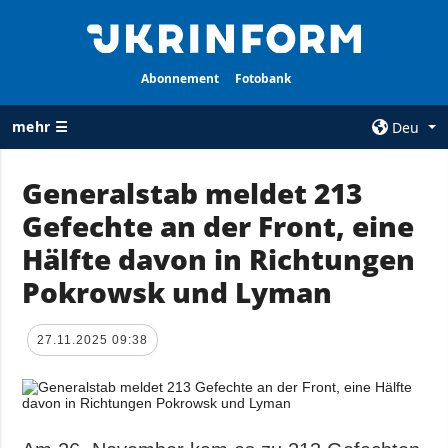
Abonnement
Fotobank
mehr ☰
Deu
×
Generalstab meldet 213
Gefechte an der Front, eine
ALLE
AGENTUR
RUBRIKEN
Hälfte davon in Richtungen
Über uns
Krieg
Pokrowsk und Lyman
Kontakte
Wiederaufbau
services
der Ukraine
27.11.2025 09:38
Politik zur
Politik
Vertraulichkeit
und zum Schutz
Wirtschaft
personenbezogener
Militär
Daten