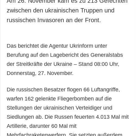
Am 26. November kam es zu 213 Gefechten
Gesellschaft und
zwischen den ukrainischen Truppen und
Kultur
russischen Invasoren an der Front.
Sport
Kriminalität
Notstand und
Das berichtet die Agentur Ukrinform unter
Notfälle
Berufung auf den Lagebericht des Generalstabs
ZUSÄTZLICH
LEISTUNGEN
der Streitkräfte der Ukraine – Stand 08:00 Uhr,
Veröffentlichungen
Abonnement
Donnerstag, 27. November.
Interview
Fotobank
Fotos
Die russischen Besatzer flogen 66 Luftangriffe,
Video
warfen 162 gelenkte Fliegerbomben auf die
Stellungen der ukrainischen Verteidiger und
Siedlungen ab. Die Russen feuerten 4.013 Mal mit
Artillerie, darunter 60 Mal mit
Mehrfachraketenwerfern. Sie setzten außerdem