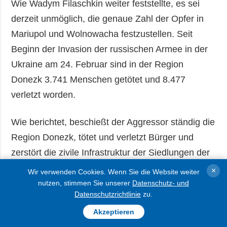
Wie Wadym Filaschkin weiter feststellte, es sei
derzeit unmöglich, die genaue Zahl der Opfer in
Mariupol und Wolnowacha festzustellen. Seit
Beginn der Invasion der russischen Armee in der
Ukraine am 24. Februar sind in der Region
Donezk 3.741 Menschen getötet und 8.477
verletzt worden.
Wie berichtet, beschießt der Aggressor ständig die
Region Donezk, tötet und verletzt Bürger und
zerstört die zivile Infrastruktur der Siedlungen der
Region. In der Region gibt es schon lange keine
×
Wir verwenden Cookies. Wenn Sie die Website weiter
Gasversorgung und in vielen Siedlungen keine
nutzen, stimmen Sie unserer
Datenschutz- und
Datenschutzrichtlinie
zu.
Wasserversorgung. Der Feind versucht, die
Akzeptieren
ukrainische Verteidigung in mehreren Richtungen