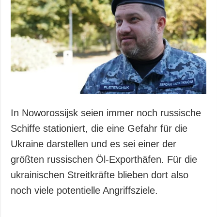
Gesellschaft und
Kultur
Sport
Kriminalität
Notstand und
Notfälle
ZUSÄTZLICH
LEISTUNGEN
Veröffentlichungen
Abonnement
In Noworossijsk seien immer noch russische
Interview
Fotobank
Schiffe stationiert, die eine Gefahr für die
Fotos
Ukraine darstellen und es sei einer der
Video
größten russischen Öl-Exporthäfen. Für die
ukrainischen Streitkräfte blieben dort also
noch viele potentielle Angriffsziele.