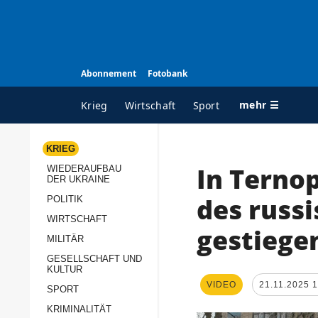
Abonnement
Fotobank
mehr ☰
Krieg
Wirtschaft
Sport
KRIEG
In Ternop
WIEDERAUFBAU
ALLE RUBRIKEN
A
DER UKRAINE
Krieg
Ü
des russi
POLITIK
Wiederaufbau der
K
WIRTSCHAFT
gestiege
Ukraine
MILITÄR
s
Politik
GESELLSCHAFT UND
P
KULTUR
Wirtschaft
u
VIDEO
21.11.2025 
SPORT
p
Militär
KRIMINALITÄT
D