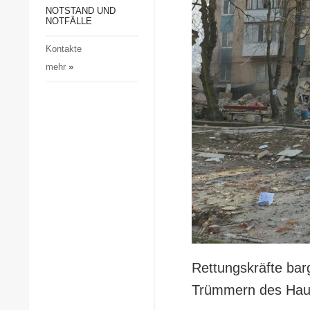
Gesellschaft und Kultur
NOTSTAND UND
NOTFÄLLE
Sport
Kontakte
Kriminalität
mehr
»
Notstand und Notfälle
Rettungskräfte bar
Trümmern des Hause