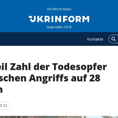
Ukrinform News
Gegründet 1918
Kontakte
il Zahl der Todesopfer
GENTUR
ZUSÄTZLICH
ber uns
Veröffentlichungen
schen Angriffs auf 28
ontakte
Interview
n
ervices
Fotos
olitik zur Vertraulichkeit
Video
nd zum Schutz
10:12
ersonenbezogener
aten