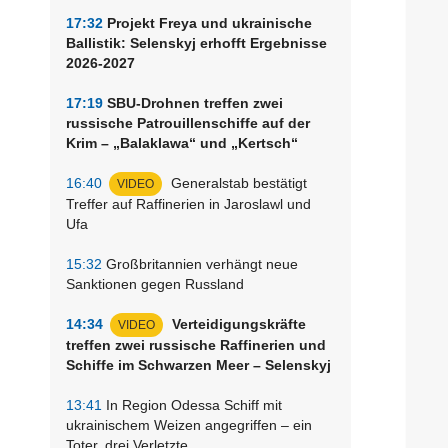
17:32
Projekt Freya und ukrainische
Ballistik: Selenskyj erhofft Ergebnisse
2026-2027
17:19
SBU-Drohnen treffen zwei
russische Patrouillenschiffe auf der
Krim – „Balaklawa“ und „Kertsch“
16:40
Generalstab bestätigt
VIDEO
Treffer auf Raffinerien in Jaroslawl und
Ufa
15:32
Großbritannien verhängt neue
Sanktionen gegen Russland
14:34
Verteidigungskräfte
VIDEO
treffen zwei russische Raffinerien und
Schiffe im Schwarzen Meer – Selenskyj
13:41
In Region Odessa Schiff mit
ukrainischem Weizen angegriffen – ein
Toter, drei Verletzte