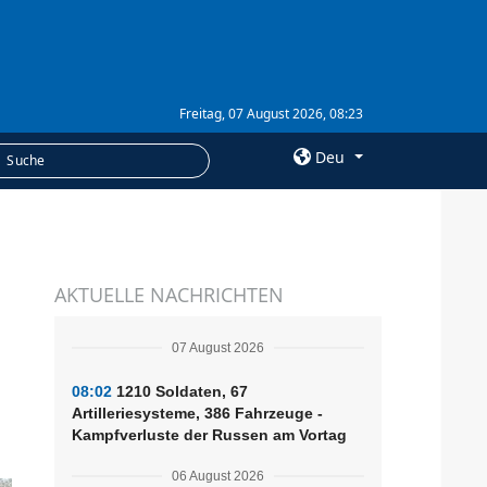
Freitag, 07 August 2026, 08:23
Deu
×
LEISTUNGEN
AKTUELLE NACHRICHTEN
Abonnement
Fotobank
07 August 2026
08:02
1210 Soldaten, 67
Artilleriesysteme, 386 Fahrzeuge -
Kampfverluste der Russen am Vortag
06 August 2026