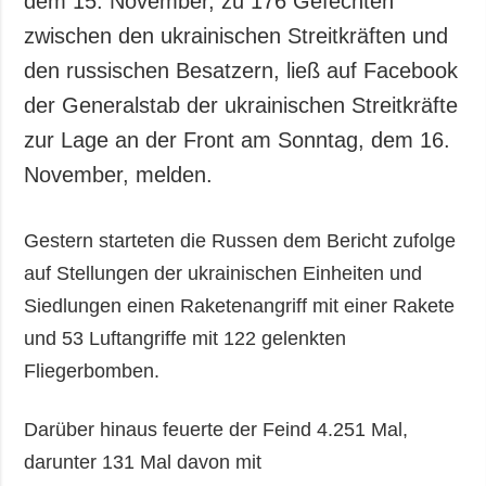
dem 15. November, zu 176 Gefechten
Gesellschaft und
zwischen den ukrainischen Streitkräften und
Kultur
den russischen Besatzern, ließ auf Facebook
Sport
der Generalstab der ukrainischen Streitkräfte
Kriminalität
zur Lage an der Front am Sonntag, dem 16.
Notstand und
Notfälle
November, melden.
ZUSÄTZLICH
LEISTUNGEN
Gestern starteten die Russen dem Bericht zufolge
Veröffentlichungen
Abonnement
auf Stellungen der ukrainischen Einheiten und
Interview
Fotobank
Siedlungen einen Raketenangriff mit einer Rakete
Fotos
und 53 Luftangriffe mit 122 gelenkten
Video
Fliegerbomben.
Darüber hinaus feuerte der Feind 4.251 Mal,
darunter 131 Mal davon mit