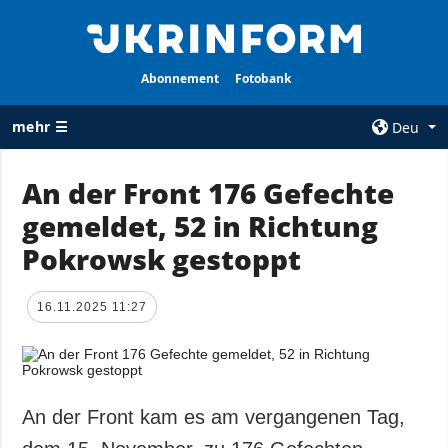
Abonnement
Fotobank
mehr ☰
Deu
×
An der Front 176 Gefechte
gemeldet, 52 in Richtung
ALLE
AGENTUR
RUBRIKEN
Pokrowsk gestoppt
Über uns
Krieg
Kontakte
Wiederaufbau
16.11.2025 11:27
services
der Ukraine
Politik zur
Politik
Vertraulichkeit
und zum Schutz
Wirtschaft
personenbezogener
An der Front kam es am vergangenen Tag,
Militär
Daten