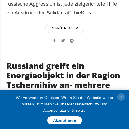
russische Aggression ist jede zielgerichtete Hilfe
ein Ausdruck der Solidarität“, hieß es.
AUSFÜHRLICHER
Russland greift ein
Energieobjekt in der Region
Tschernihiw an- mehrere
Ortschaften ohne Strom
×
Wir verwenden Cookies. Wenn Sie die Website weiter
nutzen, stimmen Sie unserer
Datenschutz- und
15.11.2025 17:50
Datenschutzrichtlinie
zu.
Akzeptieren