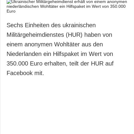
Gesellschaft und
Kultur
Sport
Sechs Einheiten des ukrainischen
Kriminalität
Militärgeheimdienstes (HUR) haben von
Notstand und
einem anonymen Wohltäter aus den
Notfälle
Niederlanden ein Hilfspaket im Wert von
ZUSÄTZLICH
LEISTUNGEN
350.000 Euro erhalten, teilt der HUR auf
Veröffentlichungen
Abonnement
Facebook mit.
Interview
Fotobank
Fotos
Video