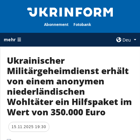
Abonnement
Fotobank
mehr ☰
Deu
×
Ukrainischer
Militärgeheimdienst erhält
ALLE
AGENTUR
RUBRIKEN
von einem anonymen
Über uns
Krieg
niederländischen
Kontakte
Wiederaufbau
Wohltäter ein Hilfspaket im
services
der Ukraine
Wert von 350.000 Euro
Politik zur
Politik
Vertraulichkeit
und zum Schutz
Wirtschaft
15.11.2025 19:30
personenbezogener
Militär
Daten