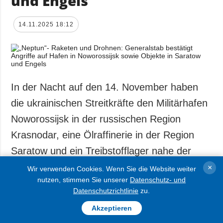
und Engels
14.11.2025 18:12
In der Nacht auf den 14. November haben
die ukrainischen Streitkräfte den Militärhafen
Noworossijsk in der russischen Region
Krasnodar, eine Ölraffinerie in der Region
Saratow und ein Treibstofflager nahe der
Stadt Engels getroffen.
×
Wir verwenden Cookies. Wenn Sie die Website weiter
nutzen, stimmen Sie unserer
Datenschutz- und
Datenschutzrichtlinie
zu.
Das teilte der Pressedienst des Generalstabs auf
Akzeptieren