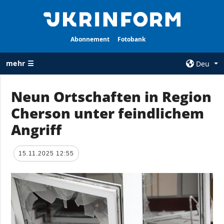
Abonnement
Fotobank
mehr ☰
Deu
×
Neun Ortschaften in Region
Cherson unter feindlichem
ALLE
AGENTUR
RUBRIKEN
Angriff
Über uns
Krieg
Kontakte
Wiederaufbau
15.11.2025 12:55
services
der Ukraine
Politik zur
Politik
Vertraulichkeit
und zum Schutz
Wirtschaft
personenbezogener
Militär
Daten