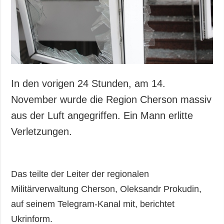
Gesellschaft und
Kultur
Sport
Kriminalität
Notstand und
Notfälle
In den vorigen 24 Stunden, am 14.
ZUSÄTZLICH
LEISTUNGEN
November wurde die Region Cherson massiv
Veröffentlichungen
Abonnement
aus der Luft angegriffen. Ein Mann erlitte
Interview
Fotobank
Verletzungen.
Fotos
Video
Das teilte der Leiter der regionalen
Militärverwaltung Cherson, Oleksandr Prokudin,
auf seinem Telegram-Kanal mit, berichtet
Ukrinform.