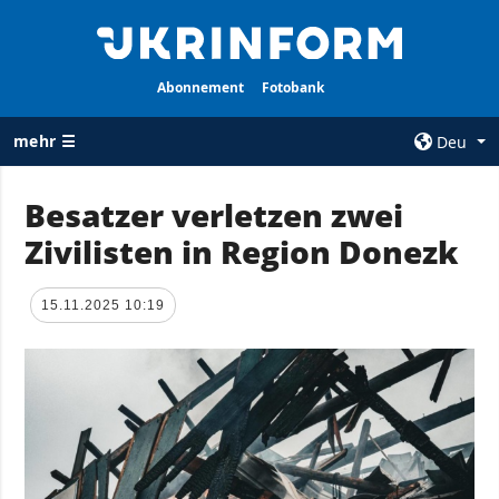
Abonnement
Fotobank
mehr ☰
Deu
×
Besatzer verletzen zwei
Zivilisten in Region Donezk
ALLE
AGENTUR
RUBRIKEN
Über uns
15.11.2025 10:19
Krieg
Kontakte
Wiederaufbau
services
der Ukraine
Politik zur
Politik
Vertraulichkeit
und zum Schutz
Wirtschaft
personenbezogener
Militär
Daten