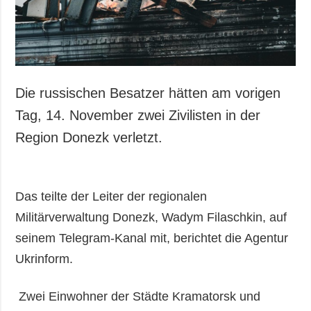
Gesellschaft und
Kultur
Sport
Kriminalität
Notstand und
Die russischen Besatzer hätten am vorigen
Notfälle
Tag, 14. November zwei Zivilisten in der
ZUSÄTZLICH
LEISTUNGEN
Region Donezk verletzt.
Veröffentlichungen
Abonnement
Interview
Fotobank
Das teilte der Leiter der regionalen
Fotos
Militärverwaltung Donezk, Wadym Filaschkin, auf
Video
seinem Telegram-Kanal mit, berichtet die Agentur
Ukrinform.
Zwei Einwohner der Städte Kramatorsk und