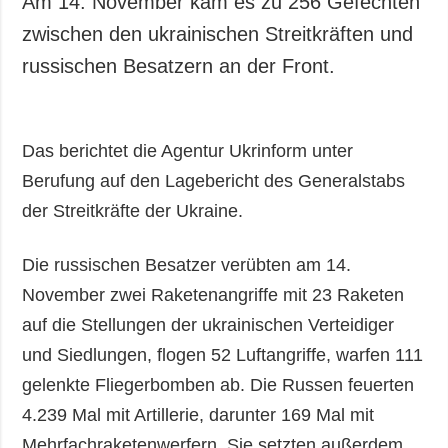
Am 14. November kam es zu 256 Gefechten
Gesellschaft und
zwischen den ukrainischen Streitkräften und
Kultur
russischen Besatzern an der Front.
Sport
Kriminalität
Notstand und
Das berichtet die Agentur Ukrinform unter
Notfälle
Berufung auf den Lagebericht des Generalstabs
ZUSÄTZLICH
LEISTUNGEN
der Streitkräfte der Ukraine.
Veröffentlichungen
Abonnement
Interview
Fotobank
Die russischen Besatzer verübten am 14.
Fotos
November zwei Raketenangriffe mit 23 Raketen
Video
auf die Stellungen der ukrainischen Verteidiger
und Siedlungen, flogen 52 Luftangriffe, warfen 111
gelenkte Fliegerbomben ab. Die Russen feuerten
4.239 Mal mit Artillerie, darunter 169 Mal mit
Mehrfachraketenwerfern. Sie setzten außerdem