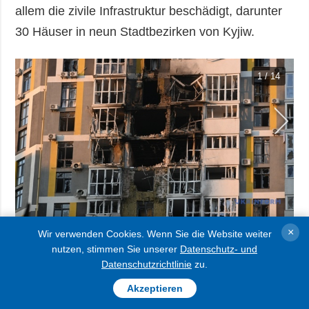
allem die zivile Infrastruktur beschädigt, darunter
30 Häuser in neun Stadtbezirken von Kyjiw.
1 / 14
×
Wir verwenden Cookies. Wenn Sie die Website weiter
„Der Feind trifft die Häuser der Einwohner von
nutzen, stimmen Sie unserer
Datenschutz- und
Kyjiw, die Häuser der Zivilbevölkerung, und sie
Datenschutzrichtlinie
zu.
leidet am meisten. Zum jetzigen Stand gibt es
Akzeptieren
Treffer in neun Stadtbezirken von Kyjiw. Am