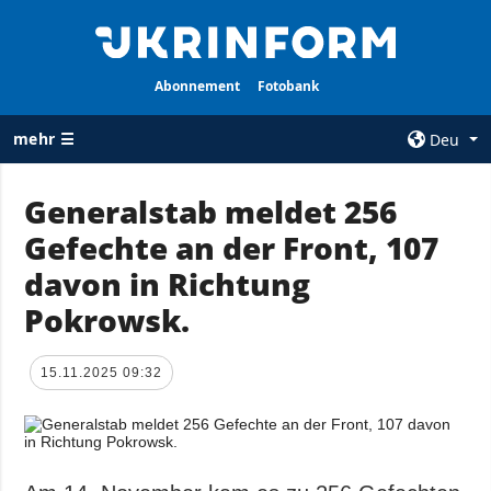
Abonnement
Fotobank
mehr ☰
Deu
×
Generalstab meldet 256
Gefechte an der Front, 107
ALLE
AGENTUR
RUBRIKEN
davon in Richtung
Über uns
Krieg
Pokrowsk.
Kontakte
Wiederaufbau
services
der Ukraine
15.11.2025 09:32
Politik zur
Politik
Vertraulichkeit
und zum Schutz
Wirtschaft
personenbezogener
Militär
Daten