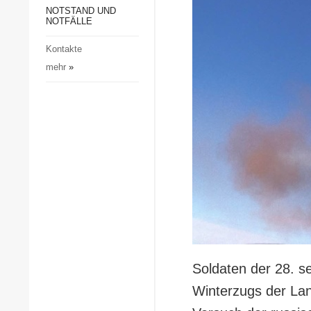
Gesellschaft und Kultur
NOTSTAND UND
NOTFÄLLE
Sport
Kontakte
Kriminalität
mehr
»
Notstand und Notfälle
Soldaten der 28. s
Winterzugs der Lan