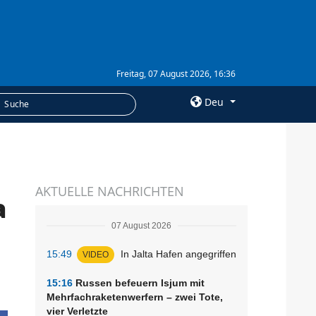
Freitag, 07 August 2026, 16:36
Deu
×
LEISTUNGEN
AKTUELLE NACHRICHTEN
Abonnement
a
Fotobank
07 August 2026
15:49
In Jalta Hafen angegriffen
VIDEO
15:16
Russen befeuern Isjum mit
Mehrfachraketenwerfern – zwei Tote,
vier Verletzte