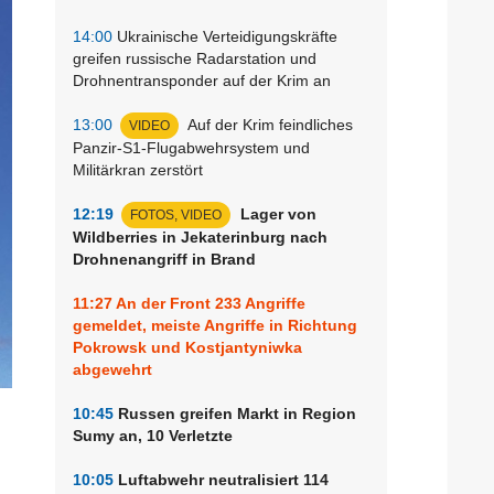
14:00
Ukrainische Verteidigungskräfte
greifen russische Radarstation und
Drohnentransponder auf der Krim an
13:00
Auf der Krim feindliches
VIDEO
Panzir-S1-Flugabwehrsystem und
Militärkran zerstört
12:19
Lager von
FOTOS, VIDEO
Wildberries in Jekaterinburg nach
Drohnenangriff in Brand
11:27
An der Front 233 Angriffe
gemeldet, meiste Angriffe in Richtung
Pokrowsk und Kostjantyniwka
abgewehrt
10:45
Russen greifen Markt in Region
Sumy an, 10 Verletzte
10:05
Luftabwehr neutralisiert 114