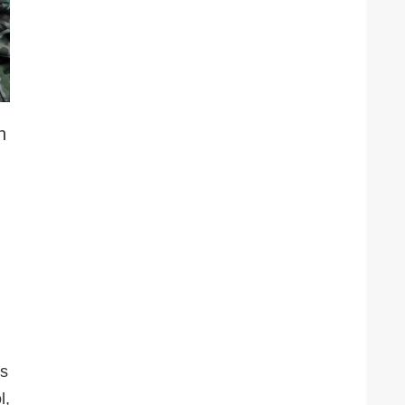
n
as
l,