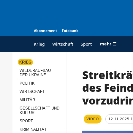
Abonnement
Fotobank
mehr ☰
Krieg
Wirtschaft
Sport
KRIEG
Streitkrä
WIEDERAUFBAU
ALLE RUBRIKEN
A
DER UKRAINE
Krieg
Ü
des Fein
POLITIK
Wiederaufbau der
K
WIRTSCHAFT
vorzudri
Ukraine
MILITÄR
s
Politik
GESELLSCHAFT UND
P
KULTUR
Wirtschaft
u
VIDEO
12.11.2025 
SPORT
p
Militär
KRIMINALITÄT
D