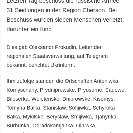
Letzten Tag beschoss die russische Armee
Gesellschaft und
31 Siedlungen in der Region Cherson. Bei
Kultur
Beschuss wurden sieben Menschen verletzt,
Sport
darunter ein Kind.
Kriminalität
Notstand und
Notfälle
Dies gab Oleksandr Prokudin, Leiter der
regionalen Staatsverwaltung, auf Telegram
ZUSÄTZLICH
LEISTUNGEN
bekannt, berichtet Ukrinform.
Veröffentlichungen
Abonnement
Interview
Fotobank
Ihm zufolge standen die Ortschaften Antoniwka,
Fotos
Komyschany, Prydniprowske, Pryoserne, Sadowe,
Video
Biloserka, Weletenske, Dniprowske, Kisomys,
Tomyna Balka, Stanislaw, Sofijiwka, Schyroka
Balka, Mykilske, Beryslaw, Smijiwka, Tjahynka,
Burhunka, Odradokamjanka, Olhiwka,