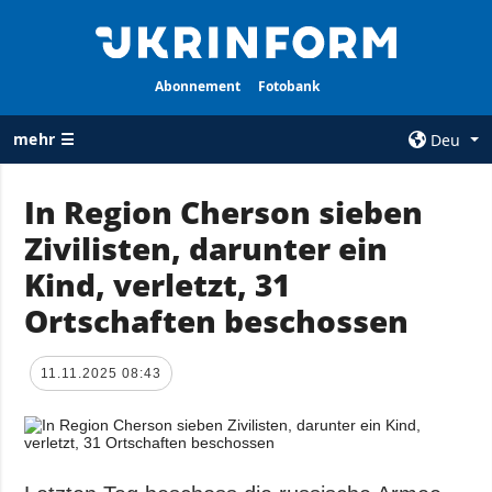
Abonnement
Fotobank
mehr ☰
Deu
×
In Region Cherson sieben
Zivilisten, darunter ein
ALLE
AGENTUR
RUBRIKEN
Kind, verletzt, 31
Über uns
Krieg
Ortschaften beschossen
Kontakte
Wiederaufbau
services
der Ukraine
11.11.2025 08:43
Politik zur
Politik
Vertraulichkeit
und zum Schutz
Wirtschaft
personenbezogener
Militär
Daten