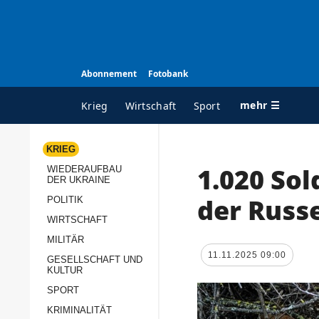
Abonnement
Fotobank
mehr ☰
Krieg
Wirtschaft
Sport
KRIEG
1.020 So
WIEDERAUFBAU
ALLE RUBRIKEN
A
DER UKRAINE
Krieg
Ü
der Russ
POLITIK
Wiederaufbau der
K
WIRTSCHAFT
Ukraine
MILITÄR
s
11.11.2025 09:00
Politik
GESELLSCHAFT UND
P
KULTUR
Wirtschaft
u
SPORT
p
Militär
KRIMINALITÄT
D