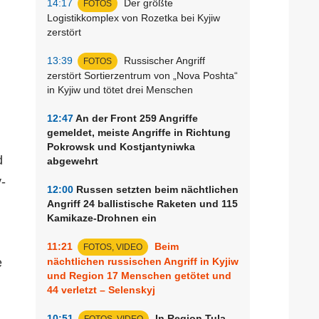
14:17
Der größte
FOTOS
Logistikkomplex von Rozetka bei Kyjiw
zerstört
13:39
Russischer Angriff
FOTOS
zerstört Sortierzentrum von „Nova Poshta“
in Kyjiw und tötet drei Menschen
12:47
An der Front 259 Angriffe
gemeldet, meiste Angriffe in Richtung
Pokrowsk und Kostjantyniwka
d
abgewehrt
-
12:00
Russen setzten beim nächtlichen
Angriff 24 ballistische Raketen und 115
Kamikaze-Drohnen ein
11:21
Beim
FOTOS, VIDEO
e
nächtlichen russischen Angriff in Kyjiw
und Region 17 Menschen getötet und
44 verletzt – Selenskyj
10:51
In Region Tula
FOTOS, VIDEO