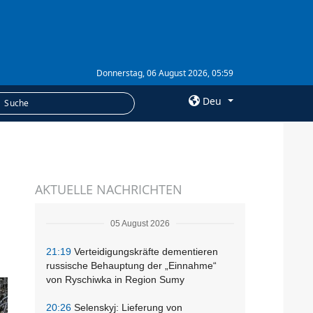
Donnerstag, 06 August 2026, 05:59
Deu
×
LEISTUNGEN
AKTUELLE NACHRICHTEN
Abonnement
Fotobank
05 August 2026
21:19
Verteidigungskräfte dementieren
russische Behauptung der „Einnahme“
von Ryschiwka in Region Sumy
20:26
Selenskyj: Lieferung von