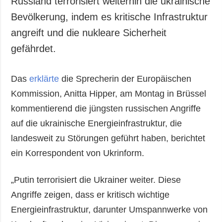
Russland terrorisiert weiterhin die ukrainische
Gesellschaft und
Bevölkerung, indem es kritische Infrastruktur
Kultur
angreift und die nukleare Sicherheit
Sport
gefährdet.
Kriminalität
Notstand und
Notfälle
Das
erklärte
die Sprecherin der Europäischen
Kommission, Anitta Hipper, am Montag in Brüssel
ZUSÄTZLICH
LEISTUNGEN
kommentierend die jüngsten russischen Angriffe
Veröffentlichungen
Abonnement
auf die ukrainische Energieinfrastruktur, die
Interview
Fotobank
landesweit zu Störungen geführt haben, berichtet
Fotos
ein Korrespondent von Ukrinform.
Video
„Putin terrorisiert die Ukrainer weiter. Diese
Angriffe zeigen, dass er kritisch wichtige
Energieinfrastruktur, darunter Umspannwerke von