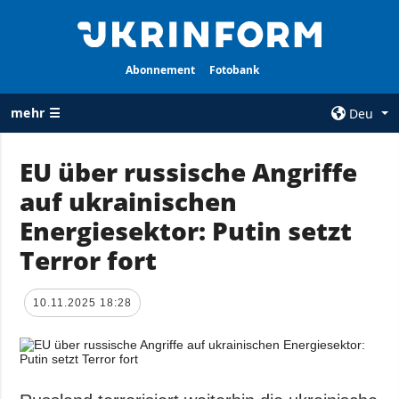
Abonnement
Fotobank
mehr ☰
Deu
×
EU über russische Angriffe
auf ukrainischen
ALLE
AGENTUR
RUBRIKEN
Energiesektor: Putin setzt
Über uns
Krieg
Terror fort
Kontakte
Wiederaufbau
services
der Ukraine
10.11.2025 18:28
Politik zur
Politik
Vertraulichkeit
und zum Schutz
Wirtschaft
personenbezogener
Militär
Daten