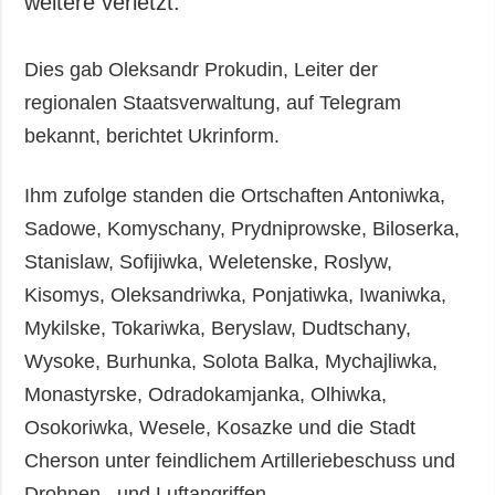
weitere verletzt.
Dies gab Oleksandr Prokudin, Leiter der
regionalen Staatsverwaltung, auf Telegram
bekannt, berichtet Ukrinform.
Ihm zufolge standen die Ortschaften Antoniwka,
Sadowe, Komyschany, Prydniprowske, Biloserka,
Stanislaw, Sofijiwka, Weletenske, Roslyw,
Kisomys, Oleksandriwka, Ponjatiwka, Iwaniwka,
Mykilske, Tokariwka, Beryslaw, Dudtschany,
Wysoke, Burhunka, Solota Balka, Mychajliwka,
Monastyrske, Odradokamjanka, Olhiwka,
Osokoriwka, Wesele, Kosazke und die Stadt
Cherson unter feindlichem Artilleriebeschuss und
Drohnen– und Luftangriffen.