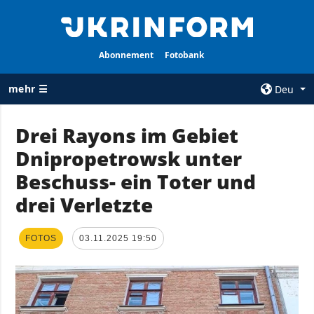
Abonnement
Fotobank
mehr ☰
Deu
×
Drei Rayons im Gebiet
Dnipropetrowsk unter
ALLE
AGENTUR
RUBRIKEN
Beschuss- ein Toter und
Über uns
Krieg
drei Verletzte
Kontakte
Wiederaufbau
services
der Ukraine
FOTOS
03.11.2025 19:50
Politik zur
Politik
Vertraulichkeit
und zum Schutz
Wirtschaft
personenbezogener
Militär
Daten