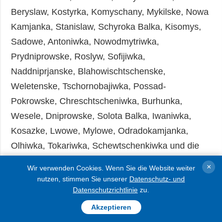
Beryslaw, Kostyrka, Komyschany, Mykilske, Nowa
Kamjanka, Stanislaw, Schyroka Balka, Kisomys,
Sadowe, Antoniwka, Nowodmytriwka,
Prydniprowske, Roslyw, Sofijiwka,
Naddniprjanske, Blahowischtschenske,
Weletenske, Tschornobajiwka, Possad-
Pokrowske, Chreschtscheniwka, Burhunka,
Wesele, Dniprowske, Solota Balka, Iwaniwka,
Kosazke, Lwowe, Mylowe, Odradokamjanka,
Olhiwka, Tokariwka, Schewtschenkiwka und die
Stadt Cherson unter feindlichem Artilleriebeschuss
×
Wir verwenden Cookies. Wenn Sie die Website weiter
und Drohnen– und Luftangriffen.
nutzen, stimmen Sie unserer
Datenschutz- und
Datenschutzrichtlinie
zu.
Russische Besatzungstruppen beschossen die
Akzeptieren
Wohnviertel der Ortschaften und die ktritische und