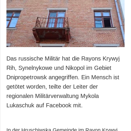
Gesellschaft und
Kultur
Sport
Kriminalität
Notstand und
Notfälle
ZUSÄTZLICH
LEISTUNGEN
Das russische Militär hat die Rayons Krywyj
Veröffentlichungen
Abonnement
Rih, Synelnykowe und Nikopol im Gebiet
Interview
Fotobank
Dnipropetrowsk angegriffen. Ein Mensch ist
Fotos
getötet worden, teilte der Leiter der
Video
regionalen Militärverwaltung Mykola
Lukaschuk auf Facebook mit.
In der Hruschiwska Gemeinde im Rayon Krywyj