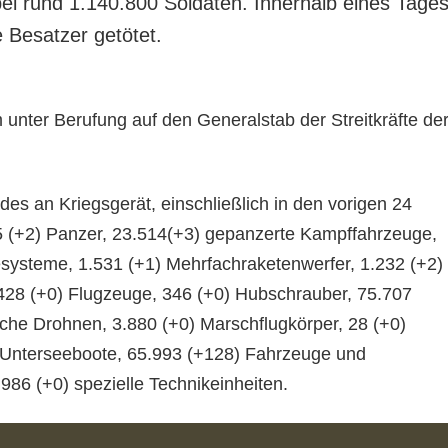
ei rund 1.140.800 Soldaten. Innerhalb eines Tage
e Besatzer getötet.
 unter Berufung auf den Generalstab der Streitkräfte de
des an Kriegsgerät, einschließlich in den vorigen 24
5 (+2) Panzer, 23.514(+3) gepanzerte Kampffahrzeuge,
iesysteme, 1.531 (+1) Mehrfachraketenwerfer, 1.232 (+2)
428 (+0) Flugzeuge, 346 (+0) Hubschrauber, 75.707
sche Drohnen, 3.880 (+0) Marschflugkörper, 28 (+0)
) Unterseeboote, 65.993 (+128) Fahrzeuge und
3.986 (+0) spezielle Technikeinheiten.