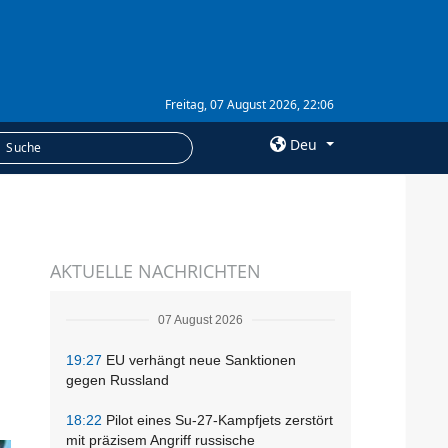
Freitag, 07 August 2026, 22:06
Deu
×
LEISTUNGEN
AKTUELLE NACHRICHTEN
Abonnement
Fotobank
07 August 2026
19:27
EU verhängt neue Sanktionen
gegen Russland
18:22
Pilot eines Su-27-Kampfjets zerstört
mit präzisem Angriff russische