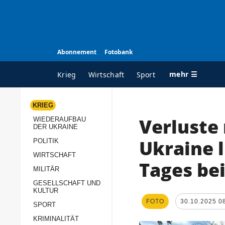
Abonnement
Fotobank
mehr ☰
Krieg
Wirtschaft
Sport
KRIEG
Verluste
WIEDERAUFBAU
ALLE RUBRIKEN
A
DER UKRAINE
Krieg
Ü
Ukraine 
POLITIK
Wiederaufbau der
K
WIRTSCHAFT
Tages be
Ukraine
MILITÄR
s
Politik
GESELLSCHAFT UND
P
KULTUR
Wirtschaft
u
FOTO
30.10.2025 0
SPORT
p
Militär
KRIMINALITÄT
D