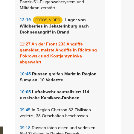
s
Panzir-S1-Flugabwehrsystem und
Militärkran zerstört
12:19
Lager von
FOTOS, VIDEO
Wildberries in Jekaterinburg nach
Drohnenangriff in Brand
r
11:27
An der Front 233 Angriffe
gemeldet, meiste Angriffe in Richtung
Pokrowsk und Kostjantyniwka
abgewehrt
10:45
Russen greifen Markt in Region
Sumy an, 10 Verletzte
10:05
Luftabwehr neutralisiert 114
russische Kamikaze-Drohnen
09:45
In Region Cherson 32 Zivilisten
verletzt, 38 Ortschaften beschossen
09:18
Russen töten einen und verletzen
fünf Zivilisten in Region Donezk