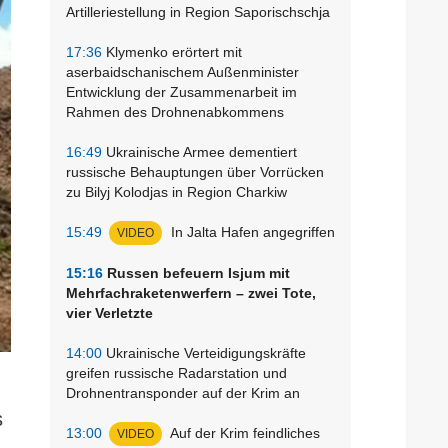
Artilleriestellung in Region Saporischschja
17:36
Klymenko erörtert mit
aserbaidschanischem Außenminister
Entwicklung der Zusammenarbeit im
Rahmen des Drohnenabkommens
16:49
Ukrainische Armee dementiert
russische Behauptungen über Vorrücken
zu Bilyj Kolodjas in Region Charkiw
15:49
In Jalta Hafen angegriffen
VIDEO
15:16
Russen befeuern Isjum mit
Mehrfachraketenwerfern – zwei Tote,
vier Verletzte
14:00
Ukrainische Verteidigungskräfte
greifen russische Radarstation und
Drohnentransponder auf der Krim an
s
13:00
Auf der Krim feindliches
VIDEO