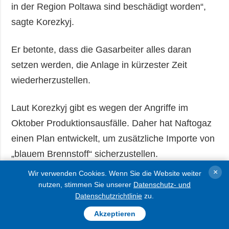
in der Region Poltawa sind beschädigt worden“,
sagte Korezkyj.
Er betonte, dass die Gasarbeiter alles daran
setzen werden, die Anlage in kürzester Zeit
wiederherzustellen.
Laut Korezkyj gibt es wegen der Angriffe im
Oktober Produktionsausfälle. Daher hat Naftogaz
einen Plan entwickelt, um zusätzliche Importe von
„blauem Brennstoff“ sicherzustellen.
×
Wir verwenden Cookies. Wenn Sie die Website weiter
Wie berichtet, starteten die Russen in der Nacht
nutzen, stimmen Sie unserer
Datenschutz- und
Datenschutzrichtlinie
zu.
zum 16. Oktober den sechsten massiven Angriff
auf die ukrainische Gasinfrastruktur.
Akzeptieren