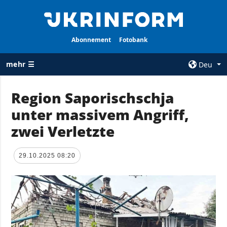
Abonnement
Fotobank
mehr ☰
Deu
×
Region Saporischschja
unter massivem Angriff,
ALLE
AGENTUR
RUBRIKEN
zwei Verletzte
Über uns
Krieg
Kontakte
Wiederaufbau
29.10.2025 08:20
services
der Ukraine
Politik zur
Politik
Vertraulichkeit
und zum Schutz
Wirtschaft
personenbezogener
Militär
Daten