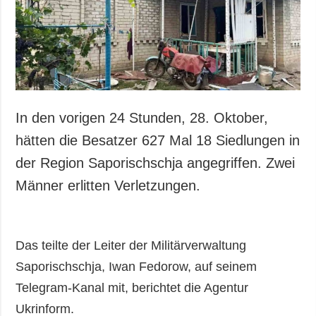
Gesellschaft und
Kultur
Sport
Kriminalität
Notstand und
Notfälle
In den vorigen 24 Stunden, 28. Oktober,
ZUSÄTZLICH
LEISTUNGEN
hätten die Besatzer 627 Mal 18 Siedlungen in
Veröffentlichungen
Abonnement
der Region Saporischschja angegriffen. Zwei
Interview
Fotobank
Männer erlitten Verletzungen.
Fotos
Video
Das teilte der Leiter der Militärverwaltung
Saporischschja, Iwan Fedorow, auf seinem
Telegram-Kanal mit, berichtet die Agentur
Ukrinform.