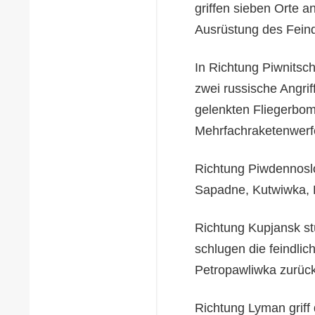
griffen sieben Orte a
Ausrüstung des Feind
In Richtung Piwnitsc
zwei russische Angrif
gelenkten Fliegerbom
Mehrfachraketenwerf
Richtung Piwdennosl
Sapadne, Kutwiwka, 
Richtung Kupjansk st
schlugen die feindli
Petropawliwka zurück
Richtung Lyman griff