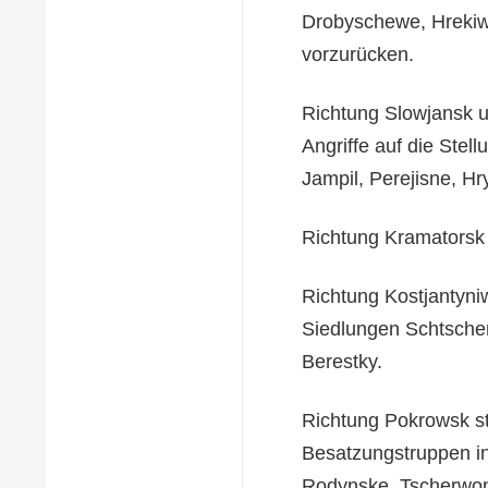
Drobyschewe, Hrekiw
vorzurücken.
Richtung Slowjansk u
Angriffe auf die Ste
Jampil, Perejisne, H
Richtung Kramatorsk 
Richtung Kostjantyni
Siedlungen Schtscher
Berestky.
Richtung Pokrowsk st
Besatzungstruppen i
Rodynske, Tscherwon