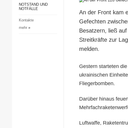
Gesellschaft und Kultur
NOTSTAND UND
NOTFÄLLE
An der Front kam 
Sport
Kontakte
Gefechten zwischen
Kriminalität
mehr
»
Besatzern, ließ au
Notstand und Notfälle
Streitkräfte zur L
melden.
Gestern starteten di
ukrainischen Einheit
Fliegerbomben.
Darüber hinaus feuer
Mehrfachraketenwerf
Luftwaffe, Raketentru