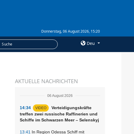
Donnerstag, 06 August 2026, 15:20
Deu
×
LEISTUNGEN
AKTUELLE NACHRICHTEN
Abonnement
Fotobank
06 August 2026
14:34
Verteidigungskräfte
VIDEO
treffen zwei russische Raffinerien und
Schiffe im Schwarzen Meer – Selenskyj
13:41
In Region Odessa Schiff mit