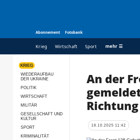
Abonnement
Fotobank
mehr ☰
Krieg
Wirtschaft
Sport
KRIEG
An der F
WIEDERAUFBAU
ALLE RUBRIKEN
A
DER UKRAINE
Krieg
Ü
gemeldet
POLITIK
Wiederaufbau der
K
WIRTSCHAFT
Richtung
Ukraine
MILITÄR
s
Politik
GESELLSCHAFT UND
P
KULTUR
Wirtschaft
u
18.10.2025 11:42
SPORT
p
Militär
KRIMINALITÄT
D