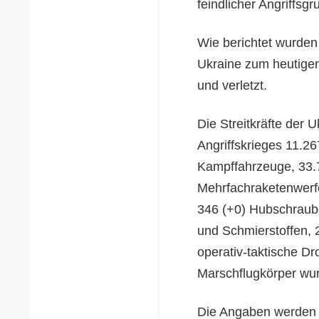
feindlicher Angriffsgr
Wie berichtet wurden
Ukraine zum heutigen
und verletzt.
Die Streitkräfte der 
Angriffskrieges 11.2
Kampffahrzeuge, 33.7
Mehrfachraketenwerfe
346 (+0) Hubschraube
und Schmierstoffen, 
operativ-taktische Dr
Marschflugkörper wu
Die Angaben werden s