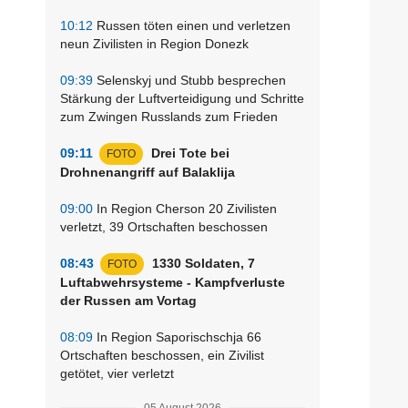
10:12
Russen töten einen und verletzen
neun Zivilisten in Region Donezk
09:39
Selenskyj und Stubb besprechen
Stärkung der Luftverteidigung und Schritte
zum Zwingen Russlands zum Frieden
09:11
Drei Tote bei
FOTO
Drohnenangriff auf Balaklija
09:00
In Region Cherson 20 Zivilisten
verletzt, 39 Ortschaften beschossen
08:43
1330 Soldaten, 7
FOTO
Luftabwehrsysteme - Kampfverluste
der Russen am Vortag
08:09
In Region Saporischschja 66
Ortschaften beschossen, ein Zivilist
getötet, vier verletzt
05 August 2026