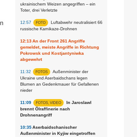
ukrainischem Weizen angegriffen – ein
Toter, drei Verletzte
en
12:57
Luftabwehr neutralisiert 66
FOTO
russische Kamikaze-Drohnen
12:13
An der Front 261 Angriffe
gemeldet, meiste Angriffe in Richtung
Pokrowsk und Kostjantyniwka
abgewehrt
11:32
Außenminister der
FOTOS
Ukraine und Aserbaidschans legen
Blumen an Gedenkmauer für Gefallenen
nieder
11:09
In Jaroslawl
FOTOS, VIDEO
brennt Ölraffinerie nach
Drohnenangriff
10:35
Aserbaidschanischer
Außenminister in Kyjiw eingetroffen