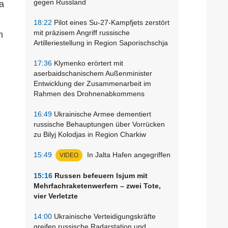
gegen Russland
ja
18:22
Pilot eines Su-27-Kampfjets zerstört
mit präzisem Angriff russische
m
Artilleriestellung in Region Saporischschja
17:36
Klymenko erörtert mit
aserbaidschanischem Außenminister
Entwicklung der Zusammenarbeit im
Rahmen des Drohnenabkommens
16:49
Ukrainische Armee dementiert
russische Behauptungen über Vorrücken
zu Bilyj Kolodjas in Region Charkiw
15:49
In Jalta Hafen angegriffen
VIDEO
15:16
Russen befeuern Isjum mit
Mehrfachraketenwerfern – zwei Tote,
vier Verletzte
14:00
Ukrainische Verteidigungskräfte
greifen russische Radarstation und