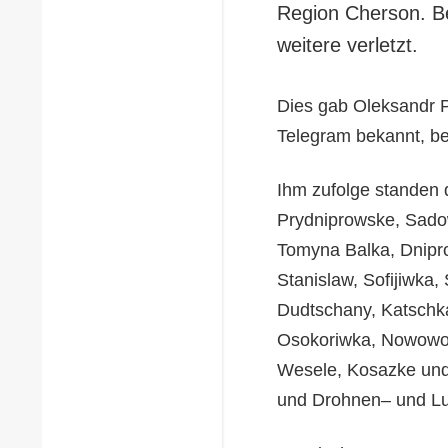
Region Cherson. B
weitere verletzt.
Dies gab Oleksandr P
Telegram bekannt, be
Ihm zufolge standen 
Prydniprowske, Sado
Tomyna Balka, Dnipr
Stanislaw, Sofijiwka,
Dudtschany, Katschka
Osokoriwka, Nowowor
Wesele, Kosazke und 
und Drohnen– und Luf