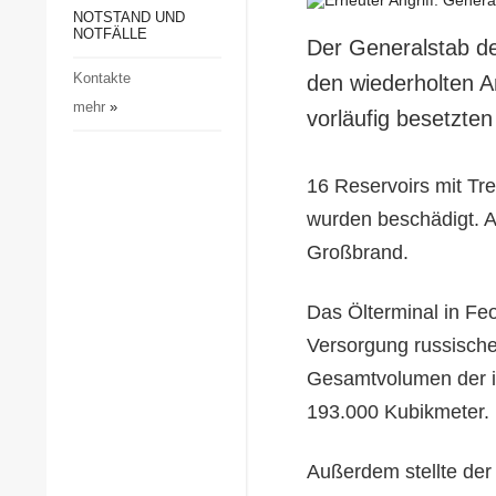
Gesellschaft und Kultur
NOTSTAND UND
NOTFÄLLE
Der Generalstab de
Sport
Kontakte
den wiederholten A
Kriminalität
mehr
»
vorläufig besetzte
Notstand und Notfälle
16 Reservoirs mit Tre
wurden beschädigt. A
Großbrand.
Das Ölterminal in Feod
Versorgung russische
Gesamtvolumen der in
193.000 Kubikmeter.
Außerdem stellte der 