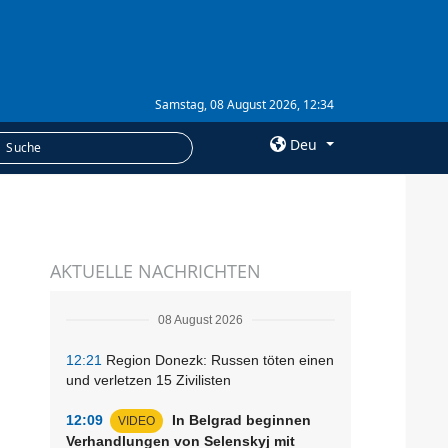
Samstag, 08 August 2026, 12:34
Deu
×
LEISTUNGEN
AKTUELLE NACHRICHTEN
Abonnement
Fotobank
08 August 2026
12:21
Region Donezk: Russen töten einen
und verletzen 15 Zivilisten
12:09
In Belgrad beginnen
VIDEO
Verhandlungen von Selenskyj mit