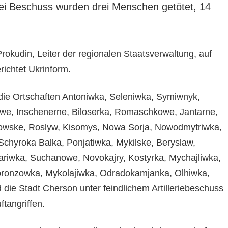
ei Beschuss wurden drei Menschen getötet, 14
rokudin, Leiter der regionalen Staatsverwaltung, auf
richtet Ukrinform.
die Ortschaften Antoniwka, Seleniwka, Symiwnyk,
we, Inschenerne, Biloserka, Romaschkowe, Jantarne,
owske, Roslyw, Kisomys, Nowa Sorja, Nowodmytriwka,
 Schyroka Balka, Ponjatiwka, Mykilske, Beryslaw,
riwka, Suchanowe, Novokajry, Kostyrka, Mychajliwka,
onzowka, Mykolajiwka, Odradokamjanka, Olhiwka,
die Stadt Cherson unter feindlichem Artilleriebeschuss
tangriffen.