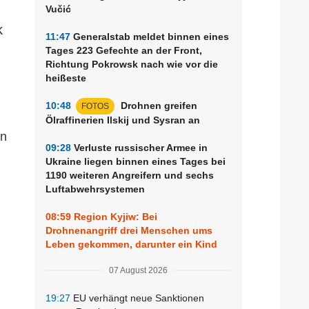
Vučić
k
11:47
Generalstab meldet binnen eines
Tages 223 Gefechte an der Front,
Richtung Pokrowsk nach wie vor die
heißeste
10:48
Drohnen greifen
FOTOS
Ölraffinerien Ilskij und Sysran an
in
09:28
Verluste russischer Armee in
Ukraine liegen binnen eines Tages bei
1190 weiteren Angreifern und sechs
Luftabwehrsystemen
08:59
Region Kyjiw: Bei
Drohnenangriff drei Menschen ums
Leben gekommen, darunter ein Kind
07 August 2026
19:27
EU verhängt neue Sanktionen