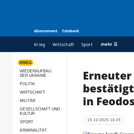
Abonnement
Fotobank
mehr ☰
Krieg
Wirtschaft
Sport
KRIEG
Erneuter 
WIEDERAUFBAU
ALLE RUBRIKEN
A
DER UKRAINE
Krieg
Ü
bestätigt
POLITIK
Wiederaufbau der
K
WIRTSCHAFT
in Feodos
Ukraine
MILITÄR
s
Politik
GESELLSCHAFT UND
P
KULTUR
Wirtschaft
u
15.10.2025 10:45
SPORT
p
Militär
KRIMINALITÄT
D