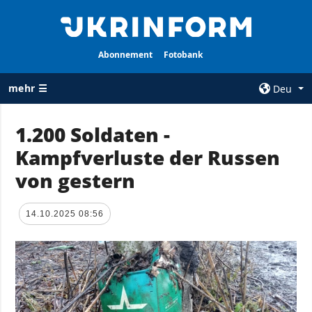
Abonnement
Fotobank
mehr ☰
Deu
×
1.200 Soldaten -
Kampfverluste der Russen
ALLE
AGENTUR
RUBRIKEN
von gestern
Über uns
Krieg
Kontakte
Wiederaufbau
14.10.2025 08:56
services
der Ukraine
Politik zur
Politik
Vertraulichkeit
und zum Schutz
Wirtschaft
personenbezogener
Militär
Daten