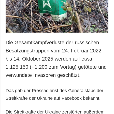
Gesellschaft und
Kultur
Sport
Kriminalität
Notstand und
Notfälle
Die Gesamtkampfverluste der russischen
ZUSÄTZLICH
LEISTUNGEN
Besatzungstruppen vom 24. Februar 2022
Veröffentlichungen
Abonnement
bis 14. Oktober 2025 werden auf etwa
Interview
Fotobank
1.125.150 (+1.200 zum Vortag) getötete und
Fotos
verwundete Invasoren geschätzt.
Video
Das gab der Pressedienst des Generalstabs der
Streitkräfte der Ukraine auf Facebook bekannt.
Die Streitkräfte der Ukraine zerstörten außerdem