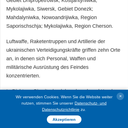
Gebiet Dnipropetrowsk; Kostjantyniwka,
Mykolajiwka, Siwersk, Gebiet Donezk;
Mahdalyniwka, Nowoandrijiwka, Region
Saporischschja; Mykolajiwka, Region Cherson.
Luftwaffe, Raketentruppen und Artillerie der
ukrainischen Verteidigungskräfte griffen zehn Orte
an, in denen sich Personal, Waffen und
militärische Ausrüstung des Feindes
konzentrierten.
In Richtung Piwnitschosloboschansk und Kursk
×
Wir verwenden Cookies. Wenn Sie die Website weiter
wehrten ukrainische Soldaten vier russische
nutzen, stimmen Sie unserer
Datenschutz- und
Angriffe ab. Die Invasoren verübten acht
Datenschutzrichtlinie
zu.
Luftangriffe mit 15 gelenkten Fliegerbomben und
Akzeptieren
feuerten 174 Mal.