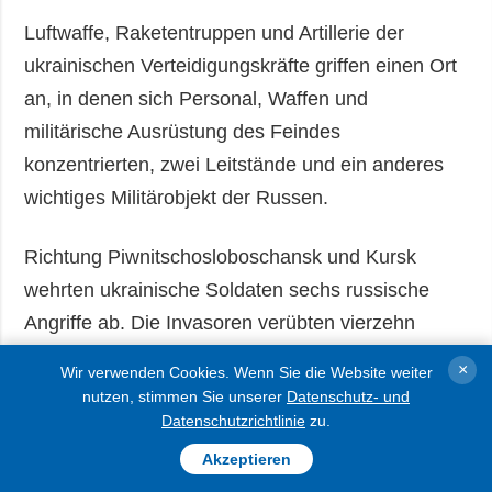
Luftwaffe, Raketentruppen und Artillerie der
ukrainischen Verteidigungskräfte griffen einen Ort
an, in denen sich Personal, Waffen und
militärische Ausrüstung des Feindes
konzentrierten, zwei Leitstände und ein anderes
wichtiges Militärobjekt der Russen.
Richtung Piwnitschosloboschansk und Kursk
wehrten ukrainische Soldaten sechs russische
Angriffe ab. Die Invasoren verübten vierzehn
Luftangriffe mit 37 gelenkten Fliegerbomben und
×
Wir verwenden Cookies. Wenn Sie die Website weiter
feuerten 176 Mal, davon drei Mal mit
nutzen, stimmen Sie unserer
Datenschutz- und
Mehrfachraketenwerfern.
Datenschutzrichtlinie
zu.
Akzeptieren
Richtung Piwdennosloboschansk stürmte der