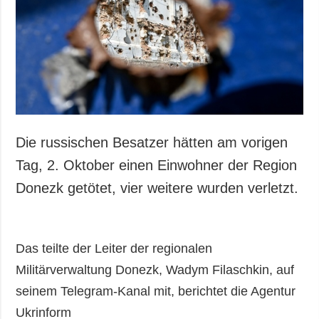
Gesellschaft und
Kultur
Sport
Kriminalität
Notstand und
Notfälle
ZUSÄTZLICH
LEISTUNGEN
Die russischen Besatzer hätten am vorigen
Veröffentlichungen
Abonnement
Tag, 2. Oktober einen Einwohner der Region
Interview
Fotobank
Donezk getötet, vier weitere wurden verletzt.
Fotos
Video
Das teilte der Leiter der regionalen
Militärverwaltung Donezk, Wadym Filaschkin, auf
seinem Telegram-Kanal mit, berichtet die Agentur
Ukrinform