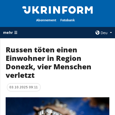
Abonnement
Fotobank
mehr ☰
Deu
×
Russen töten einen
Einwohner in Region
ALLE
AGENTUR
RUBRIKEN
Donezk, vier Menschen
Über uns
Krieg
verletzt
Kontakte
Wiederaufbau
services
der Ukraine
03.10.2025 09:11
Politik zur
Politik
Vertraulichkeit
und zum Schutz
Wirtschaft
personenbezogener
Militär
Daten