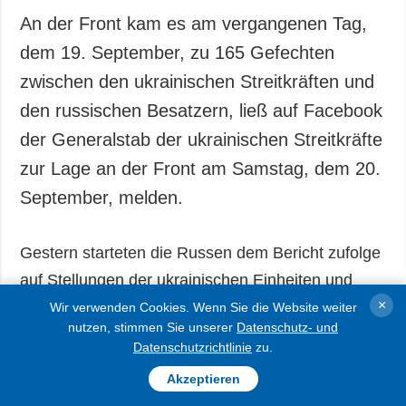
An der Front kam es am vergangenen Tag,
dem 19. September, zu 165 Gefechten
zwischen den ukrainischen Streitkräften und
den russischen Besatzern, ließ auf Facebook
der Generalstab der ukrainischen Streitkräfte
zur Lage an der Front am Samstag, dem 20.
September, melden.
Gestern starteten die Russen dem Bericht zufolge
auf Stellungen der ukrainischen Einheiten und
×
Siedlungen zwei Raketenangriffe mit zwei
Wir verwenden Cookies. Wenn Sie die Website weiter
nutzen, stimmen Sie unserer
Datenschutz- und
Raketen und 78 Luftangriffe mit 154 gelenkten
Datenschutzrichtlinie
zu.
Fliegerbomben.
Akzeptieren