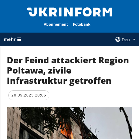
Abonnement
Fotobank
mehr ☰
Deu
×
Der Feind attackiert Region
Poltawa, zivile
ALLE
AGENTUR
RUBRIKEN
Infrastruktur getroffen
Über uns
Krieg
Kontakte
Wiederaufbau
20.09.2025 20:06
services
der Ukraine
Politik zur
Politik
Vertraulichkeit
und zum Schutz
Wirtschaft
personenbezogener
Militär
Daten