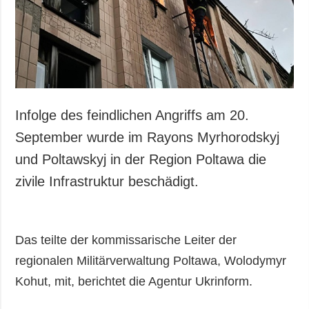
Gesellschaft und
Kultur
Sport
Kriminalität
Notstand und
Notfälle
Infolge des feindlichen Angriffs am 20.
ZUSÄTZLICH
LEISTUNGEN
September wurde im Rayons Myrhorodskyj
Veröffentlichungen
Abonnement
und Poltawskyj in der Region Poltawa die
Interview
Fotobank
zivile Infrastruktur beschädigt.
Fotos
Video
Das teilte der kommissarische Leiter der
regionalen Militärverwaltung Poltawa, Wolodymyr
Kohut, mit, berichtet die Agentur Ukrinform.