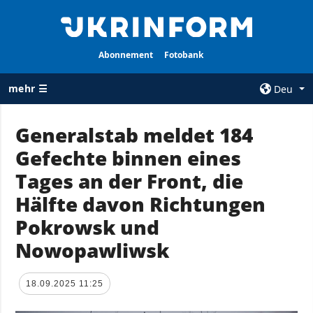
Abonnement
Fotobank
mehr ☰
Deu
×
Generalstab meldet 184
Gefechte binnen eines
ALLE
AGENTUR
RUBRIKEN
Tages an der Front, die
Über uns
Krieg
Hälfte davon Richtungen
Kontakte
Wiederaufbau
Pokrowsk und
services
der Ukraine
Nowopawliwsk
Politik zur
Politik
Vertraulichkeit
und zum Schutz
Wirtschaft
18.09.2025 11:25
personenbezogener
Militär
Daten