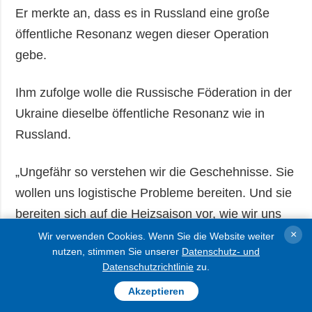
Er merkte an, dass es in Russland eine große
öffentliche Resonanz wegen dieser Operation
gebe.
Ihm zufolge wolle die Russische Föderation in der
Ukraine dieselbe öffentliche Resonanz wie in
Russland.
„Ungefähr so verstehen wir die Geschehnisse. Sie
wollen uns logistische Probleme bereiten. Und sie
bereiten sich auf die Heizsaison vor, wie wir uns
auf die Heizsaison vorbereiten, bereiten sie sich
×
Wir verwenden Cookies. Wenn Sie die Website weiter
nutzen, stimmen Sie unserer
Datenschutz- und
auch auf die Heizsaison vor. Sie haben dort
Datenschutzrichtlinie
zu.
bereits ihre eigenen Warteschlangen. Ich denke,
Akzeptieren
wir operieren richtig“, sagte der Präsident.