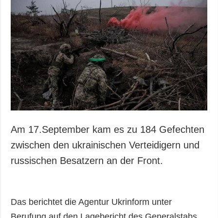
Gesellschaft und
Kultur
Sport
Kriminalität
Notstand und
Notfälle
ZUSÄTZLICH
LEISTUNGEN
Veröffentlichungen
Abonnement
Interview
Fotobank
Am 17.September kam es zu 184 Gefechten
Fotos
zwischen den ukrainischen Verteidigern und
Video
russischen Besatzern an der Front.
Das berichtet die Agentur Ukrinform unter
Berufung auf den Lagebericht des Generalstabs