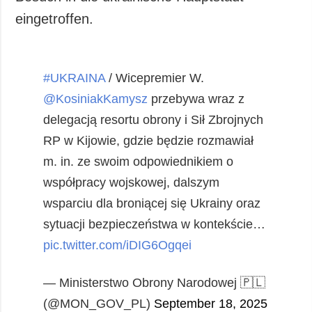
eingetroffen.
#UKRAINA
/ Wicepremier W.
@KosiniakKamysz
przebywa wraz z
delegacją resortu obrony i Sił Zbrojnych
RP w Kijowie, gdzie będzie rozmawiał
m. in. ze swoim odpowiednikiem o
współpracy wojskowej, dalszym
wsparciu dla broniącej się Ukrainy oraz
sytuacji bezpieczeństwa w kontekście…
pic.twitter.com/iDIG6Ogqei
— Ministerstwo Obrony Narodowej 🇵🇱
(@MON_GOV_PL)
September 18, 2025