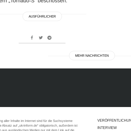
ern „Tornado-S“ beschossen.
AUSFÜHRLICHER
MEHR NACHRICHTEN
VERÖFFENTLICHU
 aller Inhalte im Internet sind für die Suchsysteme
ste Absatz auf „ukrinform.de“ obligatorisch, außerdem ist
INTERVIEW
n aus ausländischen Medien nur mit dem Link auf die