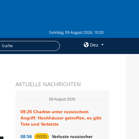
Sonntag, 09 August 2026, 10:20
Deu
×
LEISTUNGEN
AKTUELLE NACHRICHTEN
Abonnement
Fotobank
09 August 2026
09:25
Charkiw unter russischem
Angriff: Hochhäuser getroffen, es gibt
Tote und Verletzte
08:56
Verluste russischer
FOTO