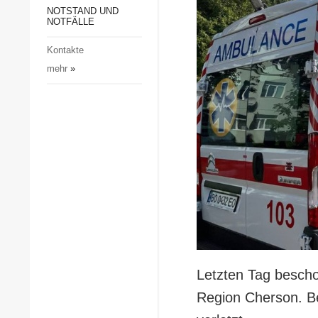
Gesellschaft und Kultur
NOTSTAND UND
NOTFÄLLE
Sport
Kontakte
Kriminalität
mehr
»
Notstand und Notfälle
Letzten Tag bescho
Region Cherson. Be