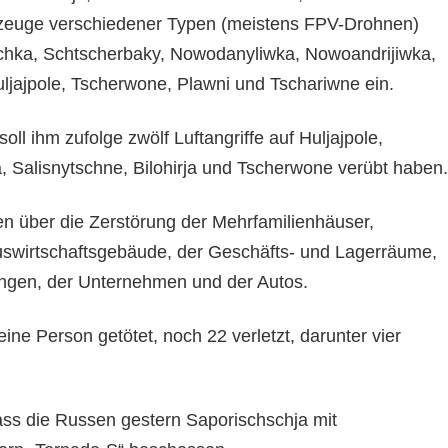
zeuge verschiedener Typen (meistens FPV-Drohnen)
hka, Schtscherbaky, Nowodanyliwka, Nowoandrijiwka,
uljajpole, Tscherwone, Plawni und Tschariwne ein.
oll ihm zufolge zwölf Luftangriffe auf Huljajpole,
 Salisnytschne, Bilohirja und Tscherwone verübt haben.
 über die Zerstörung der Mehrfamilienhäuser,
uswirtschaftsgebäude, der Geschäfts- und Lagerräume,
ungen, der Unternehmen und der Autos.
ne Person getötet, noch 22 verletzt, darunter vier
dass die Russen gestern Saporischschja mit