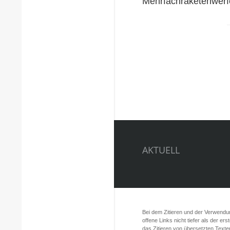
Mehrfachraketenwerf
AKTUELL
Bei dem Zitieren und der Verwendung
offene Links nicht tiefer als der er
das Zitieren von übersetzten Texte