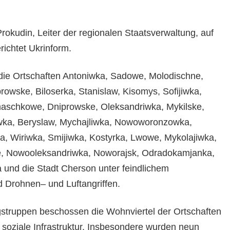
rokudin, Leiter der regionalen Staatsverwaltung, auf
richtet Ukrinform.
die Ortschaften Antoniwka, Sadowe, Molodischne,
owske, Biloserka, Stanislaw, Kisomys, Sofijiwka,
aschkowe, Dniprowske, Oleksandriwka, Mykilske,
wka, Beryslaw, Mychajliwka, Nowoworonzowka,
, Wiriwka, Smijiwka, Kostyrka, Lwowe, Mykolajiwka,
, Nowooleksandriwka, Noworajsk, Odradokamjanka,
 und die Stadt Cherson unter feindlichem
d Drohnen– und Luftangriffen.
struppen beschossen die Wohnviertel der Ortschaften
d soziale Infrastruktur. Insbesondere wurden neun