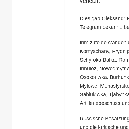
verletzt.
Dies gab Oleksandr P
Telegram bekannt, be
Ihm zufolge standen 
Komyschany, Prydnipr
Schyroka Balka, Rom
Inhulez, Nowodmytri
Osokoriwka, Burhunka
Mylowe, Monastyrske
Sablukiwka, Tjahynka
Artilleriebeschuss un
Russische Besatzung
und die ktritische un