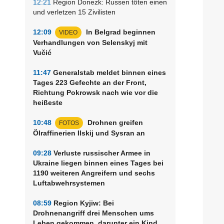
12:21
Region Donezk: Russen töten einen
und verletzen 15 Zivilisten
12:09
In Belgrad beginnen
VIDEO
Verhandlungen von Selenskyj mit
Vučić
11:47
Generalstab meldet binnen eines
Tages 223 Gefechte an der Front,
Richtung Pokrowsk nach wie vor die
heißeste
10:48
Drohnen greifen
FOTOS
Ölraffinerien Ilskij und Sysran an
09:28
Verluste russischer Armee in
Ukraine liegen binnen eines Tages bei
1190 weiteren Angreifern und sechs
Luftabwehrsystemen
08:59
Region Kyjiw: Bei
Drohnenangriff drei Menschen ums
Leben gekommen, darunter ein Kind