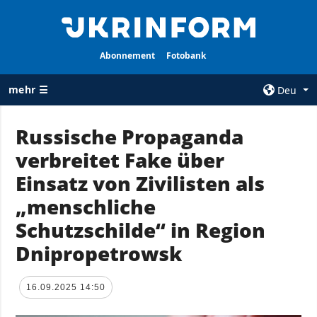
Abonnement
Fotobank
mehr ☰
Deu
×
Russische Propaganda
verbreitet Fake über
ALLE
AGENTUR
RUBRIKEN
Einsatz von Zivilisten als
Über uns
Krieg
„menschliche
Kontakte
Wiederaufbau
Schutzschilde“ in Region
services
der Ukraine
Dnipropetrowsk
Politik zur
Politik
Vertraulichkeit
und zum Schutz
Wirtschaft
16.09.2025 14:50
personenbezogener
Militär
Daten