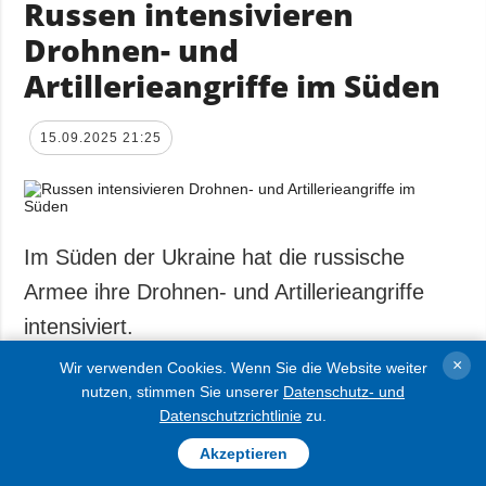
Russen intensivieren
Drohnen- und
Artillerieangriffe im Süden
15.09.2025 21:25
Im Süden der Ukraine hat die russische
Armee ihre Drohnen- und Artillerieangriffe
intensiviert.
×
Wir verwenden Cookies. Wenn Sie die Website weiter
nutzen, stimmen Sie unserer
Datenschutz- und
Datenschutzrichtlinie
zu.
Das teilte der Sprecher des Einsatzkommandos
„Süd“ Wladyslaw Woloschyn im ukrainischen
Akzeptieren
Fernsehen mit.