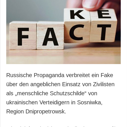
Gesellschaft und
Kultur
Sport
Kriminalität
Notstand und
Notfälle
ZUSÄTZLICH
LEISTUNGEN
Veröffentlichungen
Abonnement
Interview
Fotobank
Russische Propaganda verbreitet ein Fake
Fotos
über den angeblichen Einsatz von Zivilisten
Video
als „menschliche Schutzschilde“ von
ukrainischen Verteidigern in Sosniwka,
Region Dnipropetrowsk.