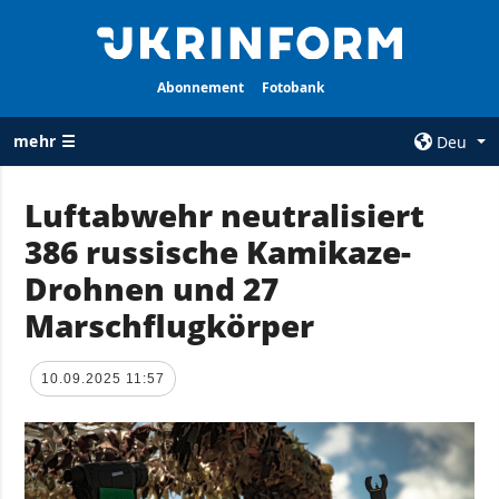
Abonnement
Fotobank
mehr ☰
Deu
×
Luftabwehr neutralisiert
386 russische Kamikaze-
ALLE
AGENTUR
RUBRIKEN
Drohnen und 27
Über uns
Krieg
Marschflugkörper
Kontakte
Wiederaufbau
services
der Ukraine
10.09.2025 11:57
Politik zur
Politik
Vertraulichkeit
und zum Schutz
Wirtschaft
personenbezogener
Militär
Daten