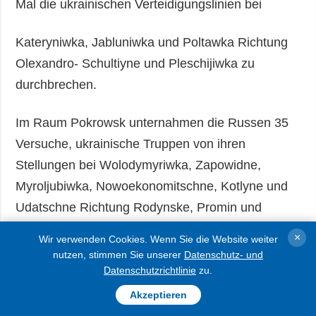
Mal die ukrainischen Verteidigungslinien bei
Kateryniwka, Jabluniwka und Poltawka Richtung
Olexandro- Schultiyne und Pleschijiwka zu
durchbrechen.
Im Raum Pokrowsk unternahmen die Russen 35
Versuche, ukrainische Truppen von ihren
Stellungen bei Wolodymyriwka, Zapowidne,
Myroljubiwka, Nowoekonomitschne, Kotlyne und
Udatschne Richtung Rodynske, Promin und
Pokrowsk zurückzudrängen.
×
Wir verwenden Cookies. Wenn Sie die Website weiter
nutzen, stimmen Sie unserer
Datenschutz- und
Ukrainische Truppen wehrten 27 feindliche
Datenschutzrichtlinie
zu.
Angriffe ab.
Akzeptieren