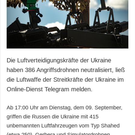
Gesellschaft und
Kultur
Sport
Kriminalität
Notstand und
Notfälle
ZUSÄTZLICH
LEISTUNGEN
Die Luftverteidigungskräfte der Ukraine
Veröffentlichungen
Abonnement
haben 386 Angriffsdrohnen neutralisiert, ließ
Interview
Fotobank
die Luftwaffe der Streitkräfte der Ukraine im
Fotos
Online-Dienst Telegram melden.
Video
Ab 17:00 Uhr am Dienstag, dem 09. September,
griffen die Russen die Ukraine mit 415
unbemannten Luftfahrzeugen vom Typ Shahed
(etwa 250), Gerbera und Simulatordrohnen