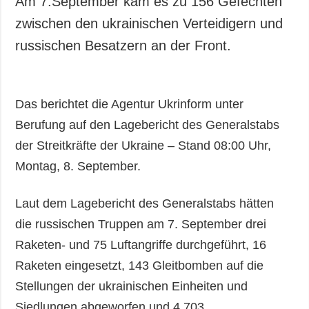
Am 7.September kam es zu 156 Gefechten
Gesellschaft und
zwischen den ukrainischen Verteidigern und
Kultur
russischen Besatzern an der Front.
Sport
Kriminalität
Notstand und
Das berichtet die Agentur Ukrinform unter
Notfälle
Berufung auf den Lagebericht des Generalstabs
ZUSÄTZLICH
LEISTUNGEN
der Streitkräfte der Ukraine – Stand 08:00 Uhr,
Veröffentlichungen
Abonnement
Montag, 8. September.
Interview
Fotobank
Fotos
Laut dem Lagebericht des Generalstabs hätten
Video
die russischen Truppen am 7. September drei
Raketen- und 75 Luftangriffe durchgeführt, 16
Raketen eingesetzt, 143 Gleitbomben auf die
Stellungen der ukrainischen Einheiten und
Siedlungen abgeworfen und 4.703