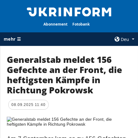
Abonnement
Fotobank
mehr ☰
Deu
×
Generalstab meldet 156
Gefechte an der Front, die
ALLE
AGENTUR
RUBRIKEN
heftigsten Kämpfe in
Über uns
Krieg
Richtung Pokrowsk
Kontakte
Wiederaufbau
services
der Ukraine
08.09.2025 11:40
Politik zur
Politik
Vertraulichkeit
und zum Schutz
Wirtschaft
personenbezogener
Militär
Daten