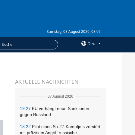
Samstag, 08 August 2026, 08:07
Deu
×
LEISTUNGEN
AKTUELLE NACHRICHTEN
Abonnement
Fotobank
07 August 2026
19:27
EU verhängt neue Sanktionen
gegen Russland
18:22
Pilot eines Su-27-Kampfjets zerstört
mit präzisem Angriff russische