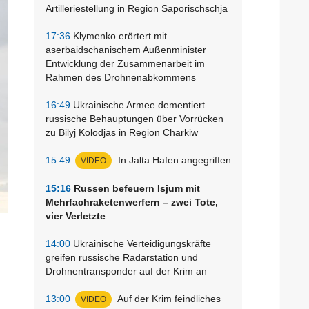
Artilleriestellung in Region Saporischschja
17:36
Klymenko erörtert mit
aserbaidschanischem Außenminister
Entwicklung der Zusammenarbeit im
Rahmen des Drohnenabkommens
16:49
Ukrainische Armee dementiert
russische Behauptungen über Vorrücken
zu Bilyj Kolodjas in Region Charkiw
15:49
In Jalta Hafen angegriffen
VIDEO
15:16
Russen befeuern Isjum mit
Mehrfachraketenwerfern – zwei Tote,
vier Verletzte
14:00
Ukrainische Verteidigungskräfte
greifen russische Radarstation und
Drohnentransponder auf der Krim an
13:00
Auf der Krim feindliches
VIDEO