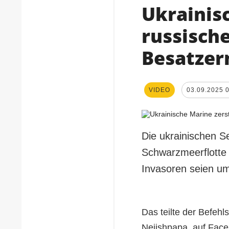
Ukrainis
russisch
Besatzer
VIDEO
03.09.2025 
Die ukrainischen Se
Schwarzmeerflotte 
Invasoren seien 
Das teilte der Befehl
Nejishpapa, auf Face