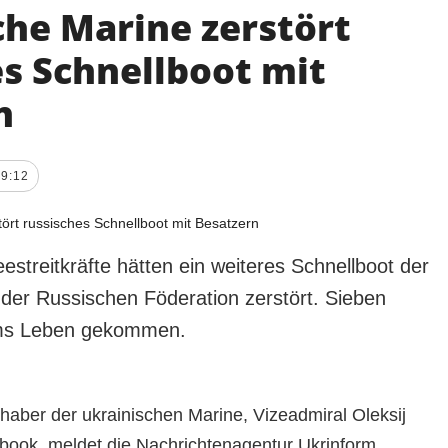
che Marine zerstört
es Schnellboot mit
n
09:12
estreitkräfte hätten ein weiteres Schnellboot der
der Russischen Föderation zerstört. Sieben
ums Leben gekommen.
shaber der ukrainischen Marine, Vizeadmiral Oleksij
book, meldet die Nachrichtenagentur Ukrinform.