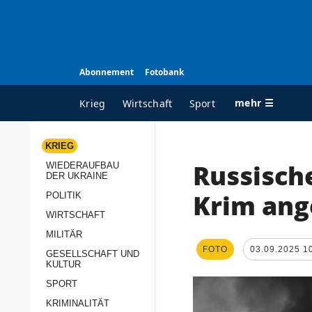
Abonnement
Fotobank
mehr ☰
Krieg
Wirtschaft
Sport
KRIEG
Russisch
WIEDERAUFBAU
ALLE RUBRIKEN
A
DER UKRAINE
Krieg
Ü
Krim ang
POLITIK
Wiederaufbau der
K
WIRTSCHAFT
Ukraine
MILITÄR
s
FOTO
03.09.2025 1
Politik
GESELLSCHAFT UND
P
KULTUR
Wirtschaft
u
SPORT
p
Militär
KRIMINALITÄT
D