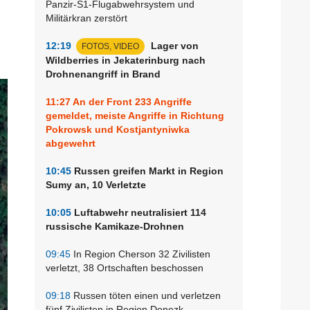
Panzir-S1-Flugabwehrsystem und
Militärkran zerstört
12:19
Lager von
FOTOS, VIDEO
Wildberries in Jekaterinburg nach
Drohnenangriff in Brand
11:27
An der Front 233 Angriffe
gemeldet, meiste Angriffe in Richtung
Pokrowsk und Kostjantyniwka
abgewehrt
10:45
Russen greifen Markt in Region
Sumy an, 10 Verletzte
10:05
Luftabwehr neutralisiert 114
russische Kamikaze-Drohnen
09:45
In Region Cherson 32 Zivilisten
verletzt, 38 Ortschaften beschossen
09:18
Russen töten einen und verletzen
fünf Zivilisten in Region Donezk