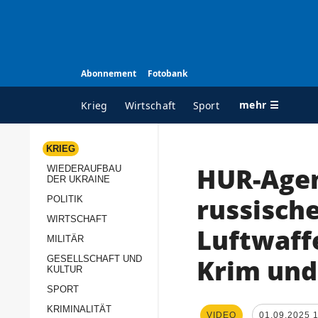
Abonnement
Fotobank
mehr ☰
Krieg
Wirtschaft
Sport
KRIEG
HUR-Agen
WIEDERAUFBAU
ALLE RUBRIKEN
A
DER UKRAINE
Krieg
Ü
russisch
POLITIK
Wiederaufbau der
K
WIRTSCHAFT
Luftwaff
Ukraine
MILITÄR
s
Politik
Krim und
GESELLSCHAFT UND
P
KULTUR
Wirtschaft
u
SPORT
p
Militär
KRIMINALITÄT
D
VIDEO
01.09.2025 