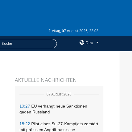
Freitag, 07 August 2026, 23:03
Deu
×
LEISTUNGEN
AKTUELLE NACHRICHTEN
Abonnement
Fotobank
07 August 2026
19:27
EU verhängt neue Sanktionen
gegen Russland
18:22
Pilot eines Su-27-Kampfjets zerstört
mit präzisem Angriff russische