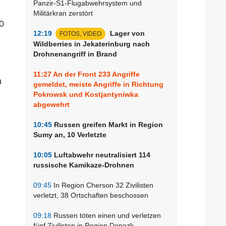
Panzir-S1-Flugabwehrsystem und
Militärkran zerstört
0
12:19
Lager von
FOTOS, VIDEO
Wildberries in Jekaterinburg nach
Drohnenangriff in Brand
11:27
An der Front 233 Angriffe
n
gemeldet, meiste Angriffe in Richtung
Pokrowsk und Kostjantyniwka
abgewehrt
10:45
Russen greifen Markt in Region
Sumy an, 10 Verletzte
10:05
Luftabwehr neutralisiert 114
russische Kamikaze-Drohnen
09:45
In Region Cherson 32 Zivilisten
verletzt, 38 Ortschaften beschossen
09:18
Russen töten einen und verletzen
fünf Zivilisten in Region Donezk