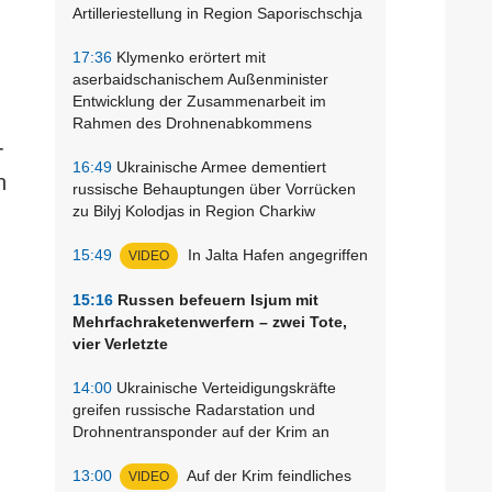
Artilleriestellung in Region Saporischschja
17:36
Klymenko erörtert mit
aserbaidschanischem Außenminister
Entwicklung der Zusammenarbeit im
Rahmen des Drohnenabkommens
-
16:49
Ukrainische Armee dementiert
n
russische Behauptungen über Vorrücken
zu Bilyj Kolodjas in Region Charkiw
15:49
In Jalta Hafen angegriffen
VIDEO
15:16
Russen befeuern Isjum mit
Mehrfachraketenwerfern – zwei Tote,
vier Verletzte
14:00
Ukrainische Verteidigungskräfte
greifen russische Radarstation und
Drohnentransponder auf der Krim an
13:00
Auf der Krim feindliches
VIDEO