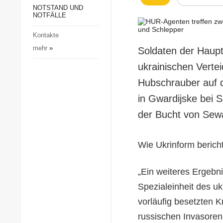
Gesellschaft und Kultur
NOTSTAND UND
NOTFÄLLE
Sport
Kontakte
Kriminalität
mehr
»
Soldaten der Haupt
Notstand und Notfälle
ukrainischen Verte
Hubschrauber auf d
in Gwardijske bei 
der Bucht von Sew
Wie Ukrinform berich
„Ein weiteres Ergeb
Spezialeinheit des u
vorläufig besetzten K
russischen Invasoren 