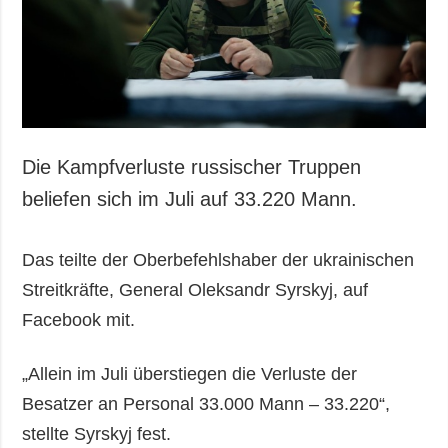
Gesellschaft und
Kultur
Sport
Kriminalität
Notstand und
Notfälle
Die Kampfverluste russischer Truppen
ZUSÄTZLICH
LEISTUNGEN
beliefen sich im Juli auf 33.220 Mann.
Veröffentlichungen
Abonnement
Interview
Fotobank
Das teilte der Oberbefehlshaber der ukrainischen
Fotos
Streitkräfte, General Oleksandr Syrskyj, auf
Video
Facebook mit.
„Allein im Juli überstiegen die Verluste der
Besatzer an Personal 33.000 Mann – 33.220“,
stellte Syrskyj fest.