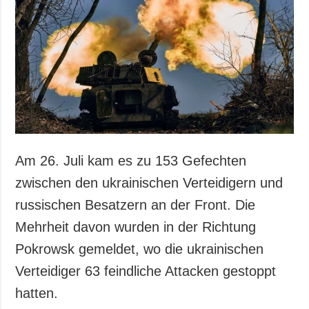
Gesellschaft und
Kultur
Sport
Kriminalität
Notstand und
Notfälle
ZUSÄTZLICH
LEISTUNGEN
Veröffentlichungen
Abonnement
Am 26. Juli kam es zu 153 Gefechten
Interview
Fotobank
zwischen den ukrainischen Verteidigern und
Fotos
russischen Besatzern an der Front. Die
Video
Mehrheit davon wurden in der Richtung
Pokrowsk gemeldet, wo die ukrainischen
Verteidiger 63 feindliche Attacken gestoppt
hatten.