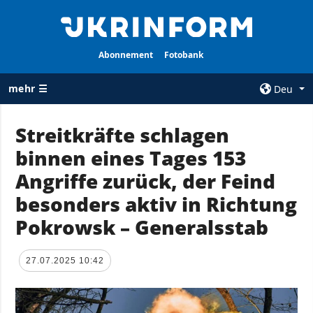
Abonnement
Fotobank
mehr ☰
Deu
×
Streitkräfte schlagen
binnen eines Tages 153
ALLE
AGENTUR
RUBRIKEN
Angriffe zurück, der Feind
Über uns
Krieg
besonders aktiv in Richtung
Kontakte
Wiederaufbau
Pokrowsk – Generalsstab
services
der Ukraine
Politik zur
Politik
Vertraulichkeit
27.07.2025 10:42
und zum Schutz
Wirtschaft
personenbezogener
Militär
Daten