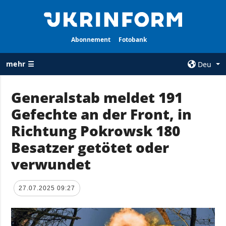
Abonnement
Fotobank
mehr ☰
Deu
×
Generalstab meldet 191
Gefechte an der Front, in
ALLE
AGENTUR
RUBRIKEN
Richtung Pokrowsk 180
Über uns
Krieg
Besatzer getötet oder
Kontakte
Wiederaufbau
verwundet
services
der Ukraine
Politik zur
Politik
Vertraulichkeit
27.07.2025 09:27
und zum Schutz
Wirtschaft
personenbezogener
Militär
Daten