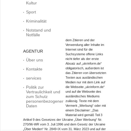
Kultur
Sport
Kriminalität
Notstand und
Notfälle
dem Zitieren und der
Verwendung aller Inhalte im
Internet sind für die
AGENTUR
Suchsysteme offene Links
nicht tiefer als der erste
Über uns
Absatz auf „ukrinform.de“
obligatorisch, außerdem ist
Kontakte
das Zitieren von übersetzten
services
Texten aus ausländischen
Medien nur mit dem Link auf
Politik zur
die Webseite „ukrinform.de“
Vertraulichkeit und
und auf die Webseite des
zum Schutz
ausländisches Mediums
personenbezogener
zulässig. Texte mit dem
Daten
Vermerk „Werbung“ oder mit
einem Disclaimer: „Das
Material wird gemäß Teil 3
Artikel 9 des Gesetzes der Ukraine „Über Werbung“ Nr.
270/96-WR vom 3. Juli 1996 und dem Gesetz der Ukraine
„Über Medien“ Nr. 2849-IX vom 31. März 2023 und auf der