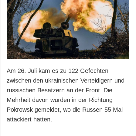
Gesellschaft und
Kultur
Sport
Kriminalität
Notstand und
Notfälle
ZUSÄTZLICH
LEISTUNGEN
Veröffentlichungen
Abonnement
Am 26. Juli kam es zu 122 Gefechten
Interview
Fotobank
zwischen den ukrainischen Verteidigern und
Fotos
russischen Besatzern an der Front. Die
Video
Mehrheit davon wurden in der Richtung
Pokrowsk gemeldet, wo die Russen 55 Mal
attackiert hatten.