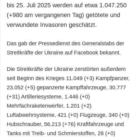
Gesellschaft und
bis 25. Juli 2025 werden auf etwa 1.047.250
Kultur
(+980 am vergangenen Tag) getötete und
Sport
verwundete Invasoren geschätzt.
Kriminalität
Notstand und
Das gab der Pressedienst des Generalstabs der
Notfälle
Streitkräfte der Ukraine auf Facebook bekannt.
ZUSÄTZLICH
LEISTUNGEN
Veröffentlichungen
Abonnement
Die Streitkräfte der Ukraine zerstörten außerdem
Interview
Fotobank
seit Beginn des Krieges 11.049 (+3) Kampfpanzer,
23.052 (+5) gepanzerte Kampffahrzeuge, 30.777
Fotos
(+31) Artilleriesysteme, 1.446 (+0)
Video
Mehrfachraketenwerfer, 1.201 (+2)
Luftabwehrsysteme, 421 (+0) Flugzeuge, 340 (+0)
Hubschrauber, 56.213 (+76) Kraftfahrzeuge und
Tanks mit Treib- und Schmierstoffen, 28 (+0)