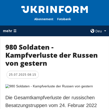
Abonnement
Fotobank
mehr ☰
Deu
×
980 Soldaten -
Kampfverluste der Russen
ALLE
AGENTUR
RUBRIKEN
von gestern
Über uns
Krieg
Kontakte
Wiederaufbau
25.07.2025 08:15
services
der Ukraine
Politik zur
Politik
Vertraulichkeit
und zum Schutz
Wirtschaft
Die Gesamtkampfverluste der russischen
personenbezogener
Militär
Besatzungstruppen vom 24. Februar 2022
Daten